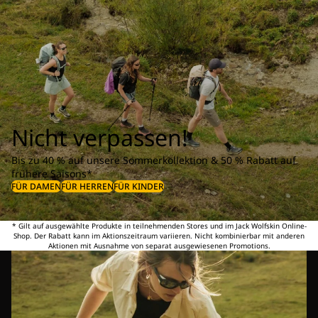
Nicht verpassen!
Bis zu 40 % auf unsere Sommerkollektion & 50 % Rabatt auf
frühere Saisons*
FÜR DAMEN
FÜR HERREN
FÜR KINDER
* Gilt auf ausgewählte Produkte in teilnehmenden Stores und im Jack Wolfskin Online-
Shop. Der Rabatt kann im Aktionszeitraum variieren. Nicht kombinierbar mit anderen
Aktionen mit Ausnahme von separat ausgewiesenen Promotions.