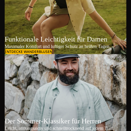
Funktionale Leichtigkeit für Damen
Maximaler Komfort und luftiger Schutz an heißen Tagen.
ENTDECKE WANDERBLUSEN
Der Sommer-Klassiker für Herren
Leicht, atmungsaktiv und schnelltrocknend auf jedem Trail.