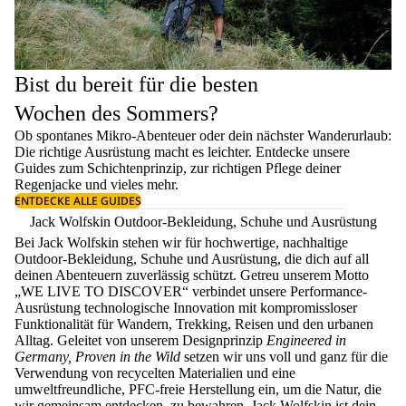
Bist du bereit für die besten
Wochen des Sommers?
Ob spontanes Mikro-Abenteuer oder dein nächster Wanderurlaub:
Die richtige Ausrüstung macht es leichter. Entdecke unsere
Guides zum
Schichtenprinzip
, zur richtigen
Pflege deiner
Regenjacke
und vieles mehr.
ENTDECKE ALLE GUIDES
Jack Wolfskin Outdoor-Bekleidung, Schuhe und Ausrüstung
Bei Jack Wolfskin stehen wir für hochwertige, nachhaltige
Outdoor-Bekleidung, Schuhe und Ausrüstung, die dich auf all
deinen Abenteuern zuverlässig schützt. Getreu unserem Motto
„WE LIVE TO DISCOVER“ verbindet unsere Performance-
Ausrüstung technologische Innovation mit kompromissloser
Funktionalität für Wandern, Trekking, Reisen und den urbanen
Alltag. Geleitet von unserem Designprinzip
Engineered in
Germany, Proven in the Wild
setzen wir uns voll und ganz für die
Verwendung von recycelten Materialien und eine
umweltfreundliche, PFC-freie Herstellung ein, um die Natur, die
wir gemeinsam entdecken, zu bewahren. Jack Wolfskin ist dein