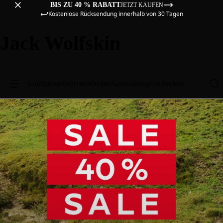
BIS ZU 40 % RABATT
JETZT KAUFEN
Kostenlose Rücksendung innerhalb von 30 Tagen
Jack Wolfskin
Sale
Damen
Herren
Kinder
Ausrüstung
Entdecken