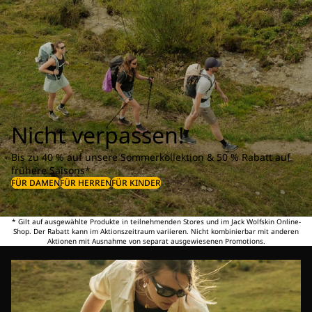
Nicht verpassen!
Bis zu 40 % auf unsere Sommerkollektion & 50 % Rabatt auf
frühere Saisons*
FÜR DAMEN
FÜR HERREN
FÜR KINDER
* Gilt auf ausgewählte Produkte in teilnehmenden Stores und im Jack Wolfskin Online-
Shop. Der Rabatt kann im Aktionszeitraum variieren. Nicht kombinierbar mit anderen
Aktionen mit Ausnahme von separat ausgewiesenen Promotions.