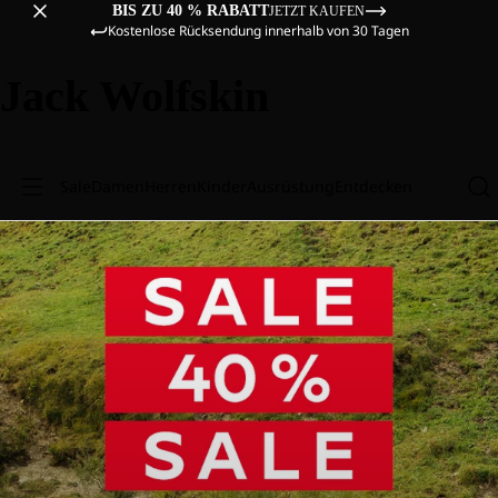
BIS ZU 40 % RABATT
JETZT KAUFEN
Kostenlose Rücksendung innerhalb von 30 Tagen
Jack Wolfskin
Sale
Damen
Herren
Kinder
Ausrüstung
Entdecken