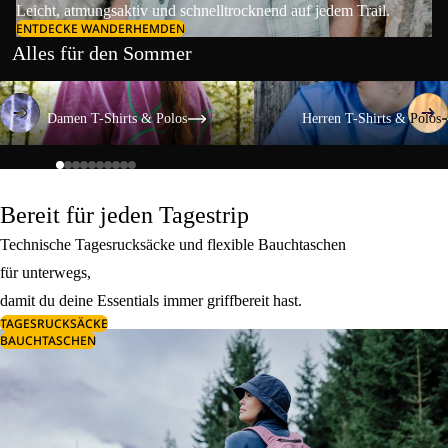
Leicht, atmungsaktiv und schnelltrocknend auf jedem Trail.
ENTDECKE WANDERHEMDEN
Alles für den Sommer
Damen T-Shirts & Polos
Herren T-Shirts & Polos
Damen T-Shirts & Polos
Herren T-Shirts & Polos
Bereit für jeden Tagestrip
Technische Tagesrucksäcke und flexible Bauchtaschen
für unterwegs,
damit du deine Essentials immer griffbereit hast.
TAGESRUCKSÄCKE
BAUCHTASCHEN