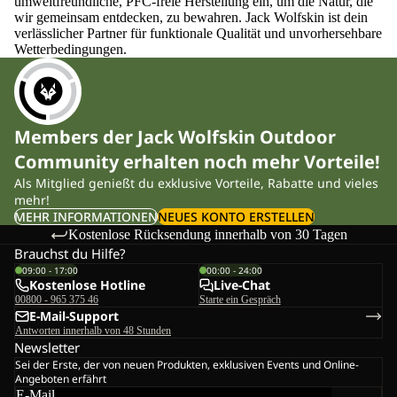
umweltfreundliche, PFC-freie Herstellung ein, um die Natur, die
wir gemeinsam entdecken, zu bewahren. Jack Wolfskin ist dein
verlässlicher Partner für funktionale Qualität und unvorhersehbare
Wetterbedingungen.
Members der Jack Wolfskin Outdoor
Community erhalten noch mehr Vorteile!
Als Mitglied genießt du exklusive Vorteile, Rabatte und vieles
mehr!
MEHR INFORMATIONEN
NEUES KONTO ERSTELLEN
Kostenlose Rücksendung innerhalb von 30 Tagen
Brauchst du Hilfe?
09:00 - 17:00
00:00 - 24:00
Kostenlose Hotline
Live-Chat
00800 - 965 375 46
Starte ein Gespräch
E-Mail-Support
Antworten innerhalb von 48 Stunden
Newsletter
Sei der Erste, der von neuen Produkten, exklusiven Events und Online-
Angeboten erfährt
E-Mail