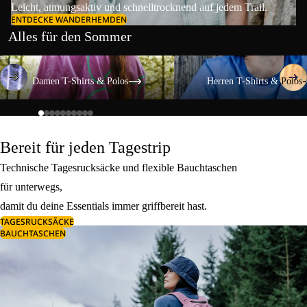
Leicht, atmungsaktiv und schnelltrocknend auf jedem Trail.
ENTDECKE WANDERHEMDEN
Alles für den Sommer
Damen T-Shirts & Polos
Herren T-Shirts & Polos
Damen T-Shirts & Polos
Herren T-Shirts & Polos
Bereit für jeden Tagestrip
Technische Tagesrucksäcke und flexible Bauchtaschen
für unterwegs,
damit du deine Essentials immer griffbereit hast.
TAGESRUCKSÄCKE
BAUCHTASCHEN