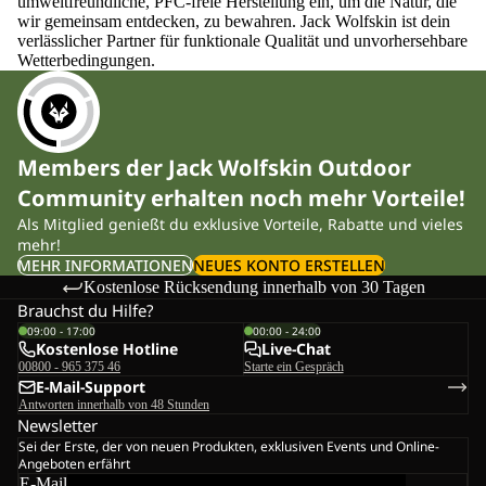
umweltfreundliche, PFC-freie Herstellung ein, um die Natur, die
wir gemeinsam entdecken, zu bewahren. Jack Wolfskin ist dein
verlässlicher Partner für funktionale Qualität und unvorhersehbare
Wetterbedingungen.
Members der Jack Wolfskin Outdoor
Community erhalten noch mehr Vorteile!
Als Mitglied genießt du exklusive Vorteile, Rabatte und vieles
mehr!
MEHR INFORMATIONEN
NEUES KONTO ERSTELLEN
Kostenlose Rücksendung innerhalb von 30 Tagen
Brauchst du Hilfe?
09:00 - 17:00
00:00 - 24:00
Kostenlose Hotline
Live-Chat
00800 - 965 375 46
Starte ein Gespräch
E-Mail-Support
Antworten innerhalb von 48 Stunden
Newsletter
Sei der Erste, der von neuen Produkten, exklusiven Events und Online-
Angeboten erfährt
E-Mail