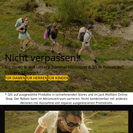
Nicht verpassen!
Bis zu 40 % auf unsere Sommerkollektion & 50 % Rabatt auf
frühere Saisons*
FÜR DAMEN
FÜR HERREN
FÜR KINDER
* Gilt auf ausgewählte Produkte in teilnehmenden Stores und im Jack Wolfskin Online-
Shop. Der Rabatt kann im Aktionszeitraum variieren. Nicht kombinierbar mit anderen
Aktionen mit Ausnahme von separat ausgewiesenen Promotions.