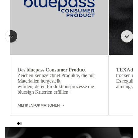
Das
bluepass Consumer Product
TEXAdri
Zeichen kennzeichnet Produkte, die mit
trocken und
Materialien hergestellt
Es reguliert
wurden, deren Produktionsprozesse die
atmungsakti
bluesign Kriterien erfüllen.
MEHR INFORMATIONEN