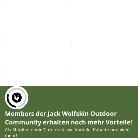
NEWPORT
PICO
PANTS
TRAIL
Sale
M
PANTS
NEWPORT PANTS M
PICO TRAIL PANTS M
M
Sale-Preis
€59,95
€90,00
Regulärer Preis
€119,95
YUMA
RIDGE
CARGO
HIKE
PANTS
PANTS
YUMA CARGO PANTS M
RIDGE HIKE PANTS M
M
M
€120,00
€140,00
Members der Jack Wolfskin Outdoor
Community erhalten noch mehr Vorteile!
Als Mitglied genießt du exklusive Vorteile, Rabatte und vieles
mehr!