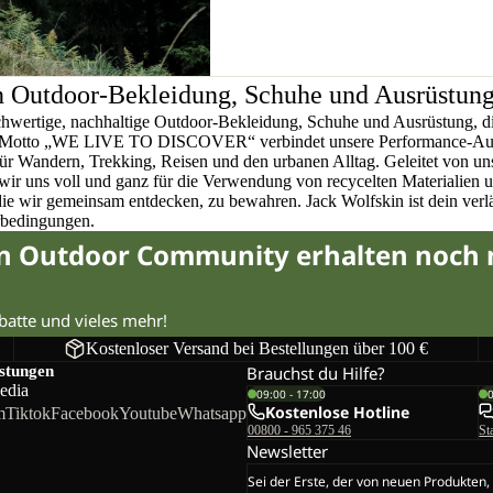
n Outdoor-Bekleidung, Schuhe und Ausrüstun
chwertige, nachhaltige Outdoor-Bekleidung, Schuhe und Ausrüstung, di
em Motto „WE LIVE TO DISCOVER“ verbindet unsere Performance-Ausr
für Wandern, Trekking, Reisen und den urbanen Alltag. Geleitet von u
wir uns voll und ganz für die Verwendung von recycelten Materialien 
 die wir gemeinsam entdecken, zu bewahren. Jack Wolfskin ist dein verlä
rbedingungen.
in Outdoor Community erhalten noch
abatte und vieles mehr!
Kostenloser Versand bei Bestellungen über 100 €
istungen
Brauchst du Hilfe?
edia
09:00 - 17:00
Kostenlose Hotline
m
Tiktok
Facebook
Youtube
Whatsapp
00800 - 965 375 46
St
Newsletter
Sei der Erste, der von neuen Produkten,