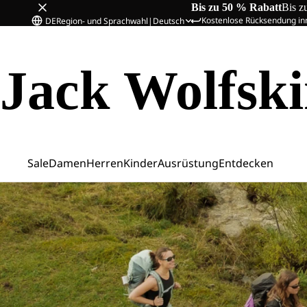
Bis zu 50 % Rabatt
Bis z
Kostenlose Rücksendung in
DE
Region- und Sprachwahl
|
Deutsch
Jack Wolfsk
Sale
Damen
Herren
Kinder
Ausrüstung
Entdecken