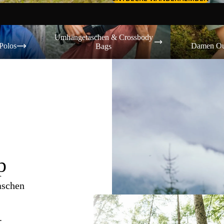
Umhängetaschen & Crossbody Bags
Damen Outdoor-
Umhängetaschen & Crossbody
Polos
Damen Ou
Bags
p
aschen
.