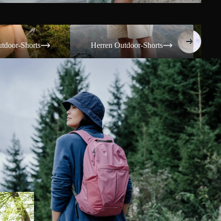
Shorts
Herren Outdoor-Shorts
Damen T
tdoor-Shorts
Herren Outdoor-Shorts
Da