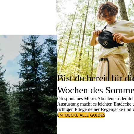
Bist du bereit für di
Wochen des Somme
Ob spontanes Mikro-Abenteuer oder dein
Ausrüstung macht es leichter. Entdecke
richtigen
Pflege deiner Regenjacke
und v
ENTDECKE ALLE GUIDES