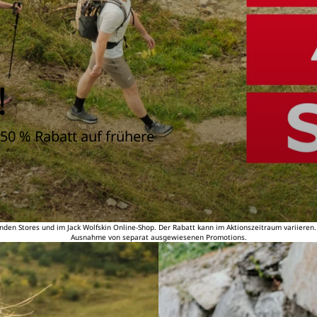
!
50 % Rabatt auf frühere
nden Stores und im Jack Wolfskin Online-Shop. Der Rabatt kann im Aktionszeitraum variieren
Ausnahme von separat ausgewiesenen Promotions.