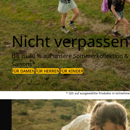
Nicht verpassen
Bis zu 40 % auf unsere Sommerkollektion & 
Saisons*
FÜR DAMEN
FÜR HERREN
FÜR KINDER
* Gilt auf ausgewählte Produkte in teilnehme