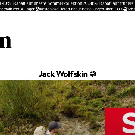
u
40%
Rabatt auf unsere Sommerkollektion &
50%
Rabatt auf frühere
nerhalb von 30 Tagen
Kostenlose Lieferung für Bestellungen über 100 €
Kost
in