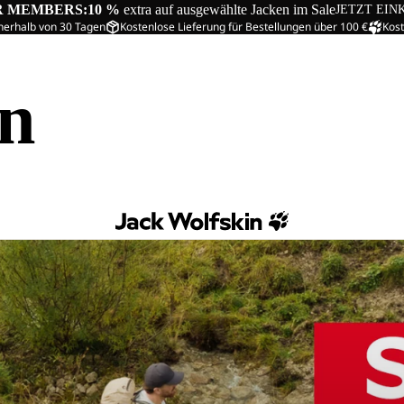
R MEMBERS:
10 %
extra auf ausgewählte Jacken im Sale
JETZT EIN
nerhalb von 30 Tagen
Kostenlose Lieferung für Bestellungen über 100 €
Kost
in