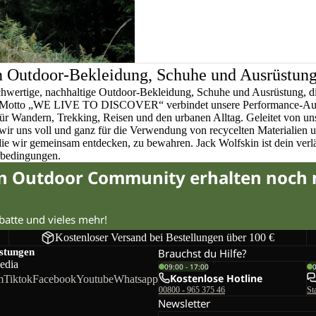
n Outdoor-Bekleidung, Schuhe und Ausrüstun
chwertige, nachhaltige Outdoor-Bekleidung, Schuhe und Ausrüstung, di
em Motto „WE LIVE TO DISCOVER“ verbindet unsere Performance-Ausr
für Wandern, Trekking, Reisen und den urbanen Alltag. Geleitet von u
wir uns voll und ganz für die Verwendung von recycelten Materialien 
 die wir gemeinsam entdecken, zu bewahren. Jack Wolfskin ist dein verlä
rbedingungen.
in Outdoor Community erhalten noch
abatte und vieles mehr!
Kostenloser Versand bei Bestellungen über 100 €
istungen
Brauchst du Hilfe?
edia
09:00 - 17:00
Kostenlose Hotline
m
Tiktok
Facebook
Youtube
Whatsapp
00800 - 965 375 46
St
Newsletter