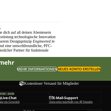
g
e dich auf all deinen Abenteuern
üstung technologische Innovation
nserem Designprinzip
Engineered in
und eine umweltfreundliche, PFC-
sslicher Partner für funktionale
 mehr
MEHR INFORMATIONEN
NEUES KONTO ERSTELLEN
Kostenloser Versand für Mitglieder
00:00 - 24:00
Live-Chat
E-Mail-Support
arte ein Gespräch
Antworten innerhalb von 48 Stunden