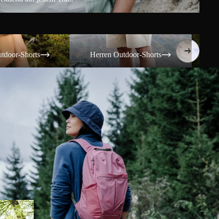
Shorts
Herren Outdoor-Shorts
Damen T
tdoor-Shorts
Herren Outdoor-Shorts
Da