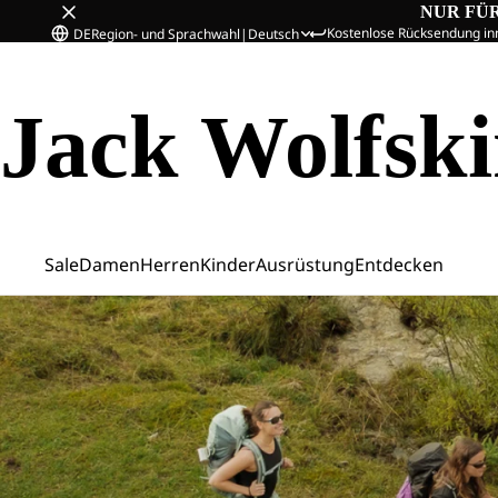
NUR FÜ
Kostenlose Rücksendung in
DE
Region- und Sprachwahl
|
Deutsch
Jack Wolfsk
Sale
Damen
Herren
Kinder
Ausrüstung
Entdecken