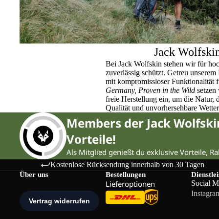
Jack Wolfski
Bei Jack Wolfskin stehen wir für ho
zuverlässig schützt. Getreu unser
mit kompromissloser Funktionalität 
Germany, Proven in the Wild
setzen 
freie Herstellung ein, um die Natur,
Qualität und unvorhersehbare Wette
Members der Jack Wolfsk
Vorteile!
Als Mitglied genießt du exklusive Vorteile, R
Kostenlose Rücksendung innerhalb von 30 Tagen
Über uns
Bestellungen
Dienstle
Lieferoptionen
Social M
Instagra