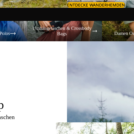
ENTDECKE WANDERHEMDEN
Umhängetaschen & Crossbody Bags
Damen Outdoor-
Umhängetaschen & Crossbody
Polos
Damen Ou
Bags
p
aschen