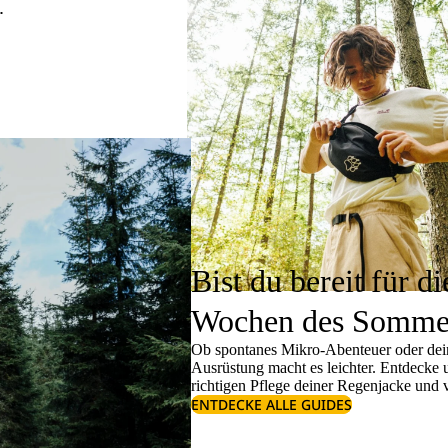
.
Bist du bereit für di
Wochen des Somme
Ob spontanes Mikro-Abenteuer oder dein
Ausrüstung macht es leichter. Entdecke
richtigen
Pflege deiner Regenjacke
und v
ENTDECKE ALLE GUIDES