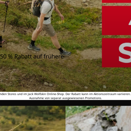
!
50 % Rabatt auf frühere
nden Stores und im Jack Wolfskin Online-Shop. Der Rabatt kann im Aktionszeitraum variieren
Ausnahme von separat ausgewiesenen Promotions.