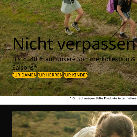
Nicht verpassen
Bis zu 40 % auf unsere Sommerkollektion & 
Saisons*
FÜR DAMEN
FÜR HERREN
FÜR KINDER
* Gilt auf ausgewählte Produkte in teilnehme