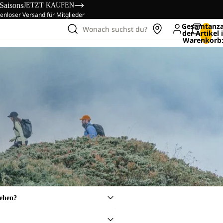
 Saisons
JETZT KAUFEN
enloser Versand für Mitglieder
Gesamtanza
Wonach suchst du?
der Artikel
Warenkorb:
sehen?