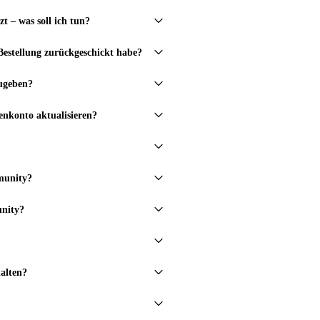
zt – was soll ich tun?
estellung zurückgeschickt habe?
ugeben?
nkonto aktualisieren?
munity?
unity?
alten?