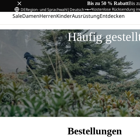
Bis zu 50 % Rabatt
Bis z
Kostenlose Rücksendung in
DE
Region- und Sprachwahl
|
Deutsch
Sale
Damen
Herren
Kinder
Ausrüstung
Entdecken
Startseite
/
Häufig gestellte Fragen
Häufig gestell
Bestellungen