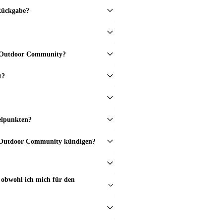
 Rückgabe?
in Outdoor Community?
t?
elpunkten?
in Outdoor Community kündigen?
obwohl ich mich für den