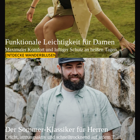
Funktionale Leichtigkeit für Damen
Maximaler Komfort und luftiger Schutz an heißen Tagen.
ENTDECKE WANDERBLUSEN
Der Sommer-Klassiker für Herren
Leicht, atmungsaktiv und schnelltrocknend auf jedem Trail.