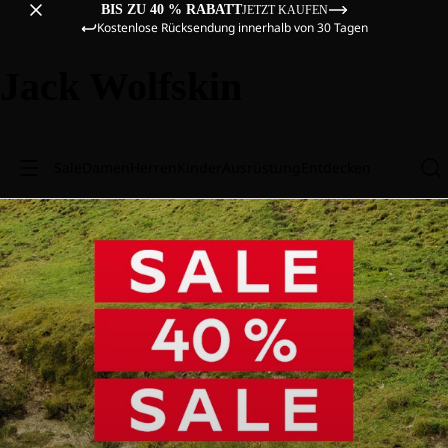
BIS ZU 40 % RABATT
JETZT KAUFEN
Kostenlose Rücksendung innerhalb von 30 Tagen
Jack Wolfskin
Sale
Damen
Herren
Kinder
Ausrüstung
Entdecken