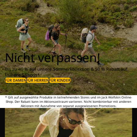
Nicht verpassen!
Bis zu 40 % auf unsere Sommerkollektion & 50 % Rabatt auf
frühere Saisons*
FÜR DAMEN
FÜR HERREN
FÜR KINDER
* Gilt auf ausgewählte Produkte in teilnehmenden Stores und im Jack Wolfskin Online-
Shop. Der Rabatt kann im Aktionszeitraum variieren. Nicht kombinierbar mit anderen
Aktionen mit Ausnahme von separat ausgewiesenen Promotions.