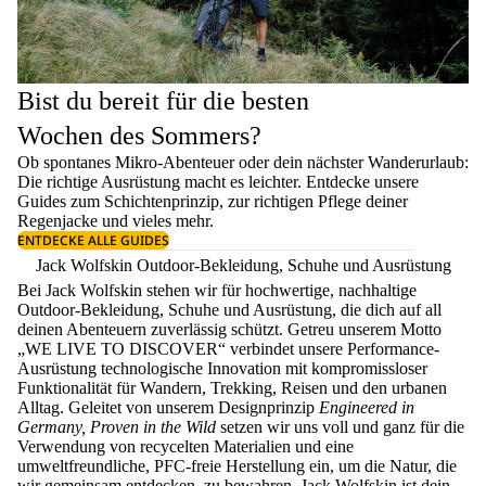
Bist du bereit für die besten
Wochen des Sommers?
Ob spontanes Mikro-Abenteuer oder dein nächster Wanderurlaub:
Die richtige Ausrüstung macht es leichter. Entdecke unsere
Guides zum
Schichtenprinzip
, zur richtigen
Pflege deiner
Regenjacke
und vieles mehr.
ENTDECKE ALLE GUIDES
Jack Wolfskin Outdoor-Bekleidung, Schuhe und Ausrüstung
Bei Jack Wolfskin stehen wir für hochwertige, nachhaltige
Outdoor-Bekleidung, Schuhe und Ausrüstung, die dich auf all
deinen Abenteuern zuverlässig schützt. Getreu unserem Motto
„WE LIVE TO DISCOVER“ verbindet unsere Performance-
Ausrüstung technologische Innovation mit kompromissloser
Funktionalität für Wandern, Trekking, Reisen und den urbanen
Alltag. Geleitet von unserem Designprinzip
Engineered in
Germany, Proven in the Wild
setzen wir uns voll und ganz für die
Verwendung von recycelten Materialien und eine
umweltfreundliche, PFC-freie Herstellung ein, um die Natur, die
wir gemeinsam entdecken, zu bewahren. Jack Wolfskin ist dein