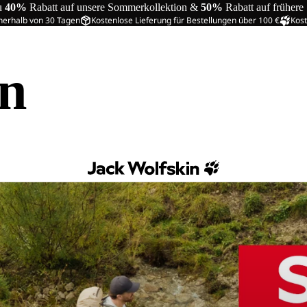
u
40%
Rabatt auf unsere Sommerkollektion &
50%
Rabatt auf frühere
nerhalb von 30 Tagen
Kostenlose Lieferung für Bestellungen über 100 €
Kost
in