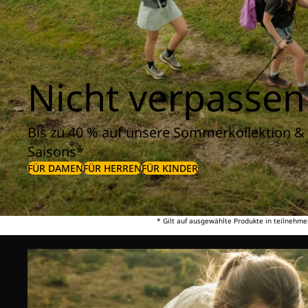
Nicht verpassen
Bis zu 40 % auf unsere Sommerkollektion & 
Saisons*
FÜR DAMEN
FÜR HERREN
FÜR KINDER
* Gilt auf ausgewählte Produkte in teilnehme