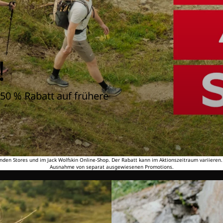
!
50 % Rabatt auf frühere
nden Stores und im Jack Wolfskin Online-Shop. Der Rabatt kann im Aktionszeitraum variieren
Ausnahme von separat ausgewiesenen Promotions.