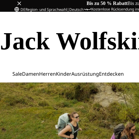
Bis zu 50 % Rabatt
Bis z
Kostenlose Rücksendung in
DE
Region- und Sprachwahl
|
Deutsch
Jack Wolfsk
Sale
Damen
Herren
Kinder
Ausrüstung
Entdecken