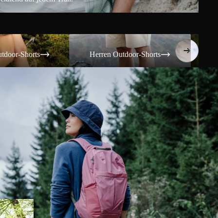
Shorts
Herren Outdoor-Shorts
Damen T
tdoor-Shorts
Herren Outdoor-Shorts
Da