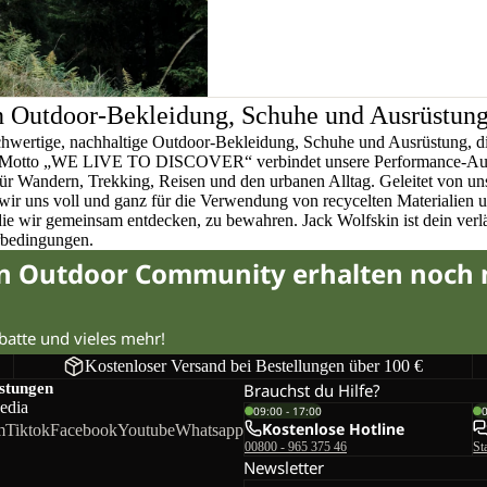
n Outdoor-Bekleidung, Schuhe und Ausrüstun
chwertige, nachhaltige Outdoor-Bekleidung, Schuhe und Ausrüstung, di
em Motto „WE LIVE TO DISCOVER“ verbindet unsere Performance-Ausr
für Wandern, Trekking, Reisen und den urbanen Alltag. Geleitet von u
wir uns voll und ganz für die Verwendung von recycelten Materialien 
 die wir gemeinsam entdecken, zu bewahren. Jack Wolfskin ist dein verlä
rbedingungen.
in Outdoor Community erhalten noch
abatte und vieles mehr!
Kostenloser Versand bei Bestellungen über 100 €
istungen
Brauchst du Hilfe?
edia
09:00 - 17:00
Kostenlose Hotline
m
Tiktok
Facebook
Youtube
Whatsapp
00800 - 965 375 46
St
Newsletter