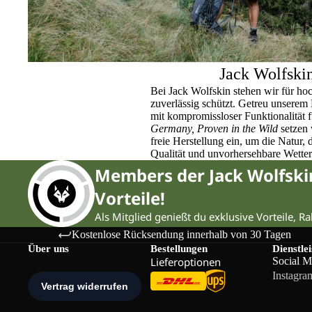
Jack Wolfski
Bei Jack Wolfskin stehen wir für ho
zuverlässig schützt. Getreu unser
mit kompromissloser Funktionalität 
Germany, Proven in the Wild
setzen 
freie Herstellung ein, um die Natur,
Qualität und unvorhersehbare Wette
Members der Jack Wolfsk
Vorteile!
Als Mitglied genießt du exklusive Vorteile, R
Kostenlose Rücksendung innerhalb von 30 Tagen
Über uns
Bestellungen
Dienstle
Lieferoptionen
Social M
Instagra