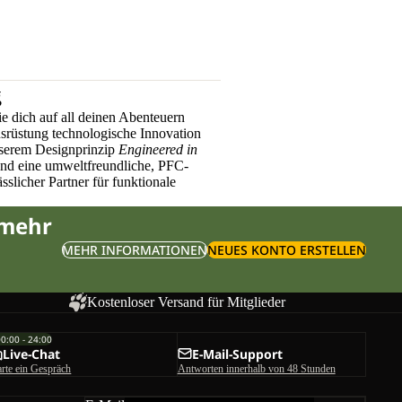
g
e dich auf all deinen Abenteuern
üstung technologische Innovation
nserem Designprinzip
Engineered in
und eine umweltfreundliche, PFC-
sslicher Partner für funktionale
 mehr
MEHR INFORMATIONEN
NEUES KONTO ERSTELLEN
Kostenloser Versand für Mitglieder
00:00 - 24:00
Live-Chat
E-Mail-Support
arte ein Gespräch
Antworten innerhalb von 48 Stunden