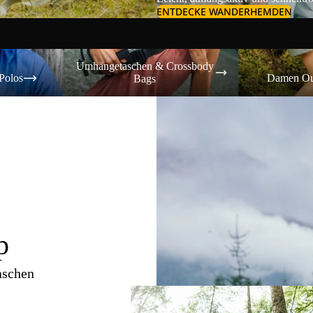
ENTDECKE WANDERHEMDEN
Umhängetaschen & Crossbody Bags
Damen Outdoor-
Umhängetaschen & Crossbody
Polos
Damen Ou
Bags
p
aschen