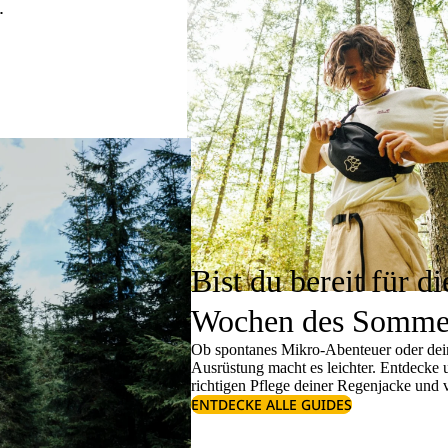
.
Bist du bereit für di
Wochen des Somme
Ob spontanes Mikro-Abenteuer oder dein
Ausrüstung macht es leichter. Entdecke
richtigen
Pflege deiner Regenjacke
und v
ENTDECKE ALLE GUIDES