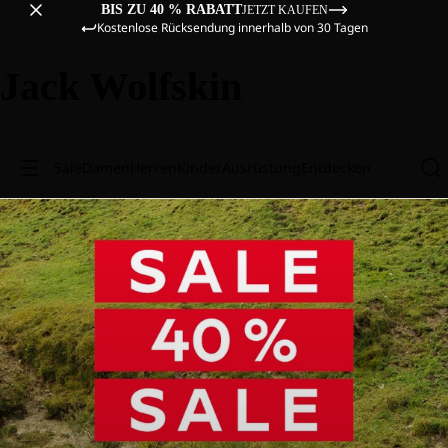
BIS ZU 40 % RABATT
JETZT KAUFEN
Kostenlose Rücksendung innerhalb von 30 Tagen
Jack Wolfskin
Sale
Damen
Herren
Kinder
Ausrüstung
Entdecken