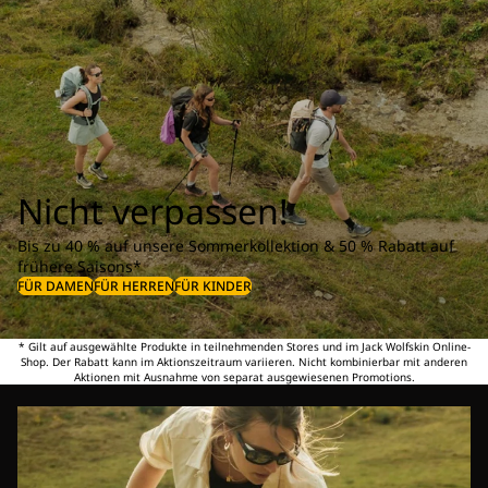
Nicht verpassen!
Bis zu 40 % auf unsere Sommerkollektion & 50 % Rabatt auf
frühere Saisons*
FÜR DAMEN
FÜR HERREN
FÜR KINDER
* Gilt auf ausgewählte Produkte in teilnehmenden Stores und im Jack Wolfskin Online-
Shop. Der Rabatt kann im Aktionszeitraum variieren. Nicht kombinierbar mit anderen
Aktionen mit Ausnahme von separat ausgewiesenen Promotions.