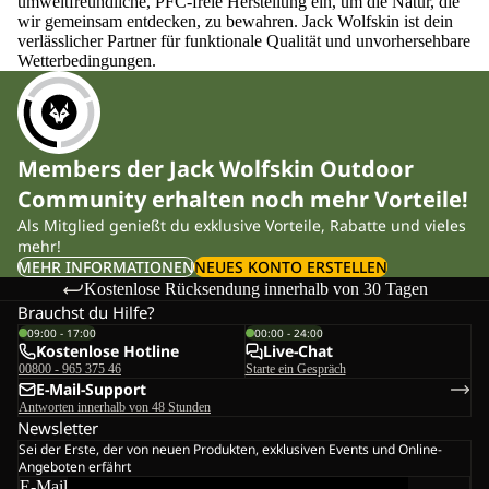
umweltfreundliche, PFC-freie Herstellung ein, um die Natur, die
wir gemeinsam entdecken, zu bewahren. Jack Wolfskin ist dein
verlässlicher Partner für funktionale Qualität und unvorhersehbare
Wetterbedingungen.
Members der Jack Wolfskin Outdoor
Community erhalten noch mehr Vorteile!
Als Mitglied genießt du exklusive Vorteile, Rabatte und vieles
mehr!
MEHR INFORMATIONEN
NEUES KONTO ERSTELLEN
Kostenlose Rücksendung innerhalb von 30 Tagen
Brauchst du Hilfe?
09:00 - 17:00
00:00 - 24:00
Kostenlose Hotline
Live-Chat
00800 - 965 375 46
Starte ein Gespräch
E-Mail-Support
Antworten innerhalb von 48 Stunden
Newsletter
Sei der Erste, der von neuen Produkten, exklusiven Events und Online-
Angeboten erfährt
E-Mail