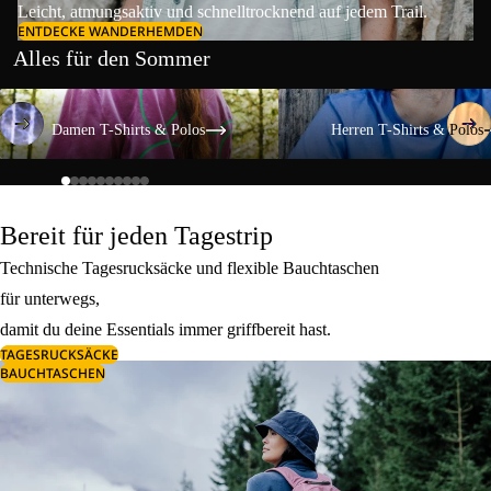
Leicht, atmungsaktiv und schnelltrocknend auf jedem Trail.
ENTDECKE WANDERHEMDEN
Alles für den Sommer
Damen T-Shirts & Polos
Herren T-Shirts & Polos
Damen T-Shirts & Polos
Herren T-Shirts & Polos
Bereit für jeden Tagestrip
Technische Tagesrucksäcke und flexible Bauchtaschen
für unterwegs,
damit du deine Essentials immer griffbereit hast.
TAGESRUCKSÄCKE
BAUCHTASCHEN