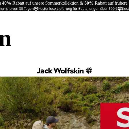
u
40%
Rabatt auf unsere Sommerkollektion &
50%
Rabatt auf frühere
nerhalb von 30 Tagen
Kostenlose Lieferung für Bestellungen über 100 €
Kost
in