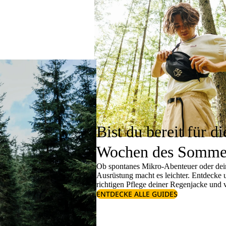
Bist du bereit für di
Wochen des Somme
Ob spontanes Mikro-Abenteuer oder dein
Ausrüstung macht es leichter. Entdecke
richtigen
Pflege deiner Regenjacke
und v
ENTDECKE ALLE GUIDES