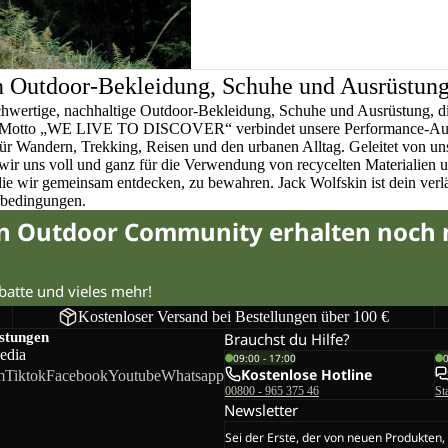
n Outdoor-Bekleidung, Schuhe und Ausrüstun
chwertige, nachhaltige Outdoor-Bekleidung, Schuhe und Ausrüstung, di
em Motto „WE LIVE TO DISCOVER“ verbindet unsere Performance-Ausr
für Wandern, Trekking, Reisen und den urbanen Alltag. Geleitet von u
wir uns voll und ganz für die Verwendung von recycelten Materialien 
 die wir gemeinsam entdecken, zu bewahren. Jack Wolfskin ist dein verlä
rbedingungen.
in Outdoor Community erhalten noch
abatte und vieles mehr!
Kostenloser Versand bei Bestellungen über 100 €
istungen
Brauchst du Hilfe?
edia
09:00 - 17:00
Kostenlose Hotline
m
Tiktok
Facebook
Youtube
Whatsapp
00800 - 965 375 46
St
Newsletter
Sei der Erste, der von neuen Produkten,