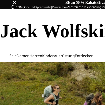
Bis zu 50 % Rabatt
Bis z
Kostenlose Rücksendung in
DE
Region- und Sprachwahl
|
Deutsch
Jack Wolfsk
Sale
Damen
Herren
Kinder
Ausrüstung
Entdecken