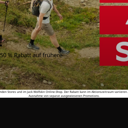
!
50 % Rabatt auf frühere
nden Stores und im Jack Wolfskin Online-Shop. Der Rabatt kann im Aktionszeitraum variieren
Ausnahme von separat ausgewiesenen Promotions.