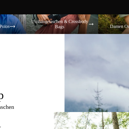
Umhängetaschen & Crossbody Bags
Damen Outdoor-
Umhängetaschen & Crossbody
Polos
Damen Ou
Bags
p
aschen
.