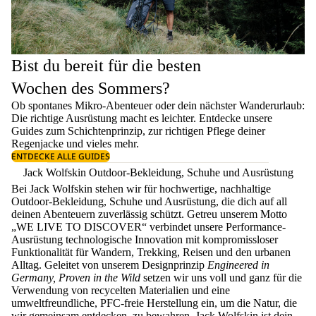
Bist du bereit für die besten
Wochen des Sommers?
Ob spontanes Mikro-Abenteuer oder dein nächster Wanderurlaub:
Die richtige Ausrüstung macht es leichter. Entdecke unsere
Guides zum
Schichtenprinzip
, zur richtigen
Pflege deiner
Regenjacke
und vieles mehr.
ENTDECKE ALLE GUIDES
Jack Wolfskin Outdoor-Bekleidung, Schuhe und Ausrüstung
Bei Jack Wolfskin stehen wir für hochwertige, nachhaltige
Outdoor-Bekleidung, Schuhe und Ausrüstung, die dich auf all
deinen Abenteuern zuverlässig schützt. Getreu unserem Motto
„WE LIVE TO DISCOVER“ verbindet unsere Performance-
Ausrüstung technologische Innovation mit kompromissloser
Funktionalität für Wandern, Trekking, Reisen und den urbanen
Alltag. Geleitet von unserem Designprinzip
Engineered in
Germany, Proven in the Wild
setzen wir uns voll und ganz für die
Verwendung von recycelten Materialien und eine
umweltfreundliche, PFC-freie Herstellung ein, um die Natur, die
wir gemeinsam entdecken, zu bewahren. Jack Wolfskin ist dein