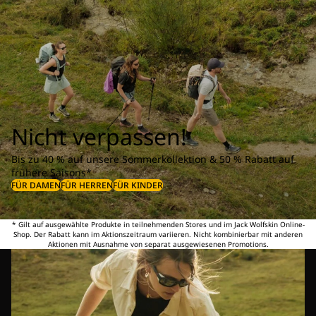
Nicht verpassen!
Bis zu 40 % auf unsere Sommerkollektion & 50 % Rabatt auf
frühere Saisons*
FÜR DAMEN
FÜR HERREN
FÜR KINDER
* Gilt auf ausgewählte Produkte in teilnehmenden Stores und im Jack Wolfskin Online-
Shop. Der Rabatt kann im Aktionszeitraum variieren. Nicht kombinierbar mit anderen
Aktionen mit Ausnahme von separat ausgewiesenen Promotions.