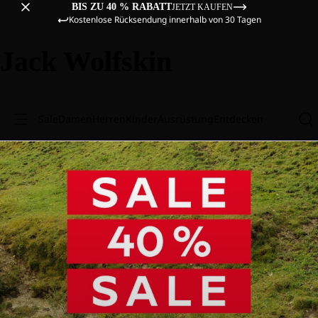
BIS ZU 40 % RABATT
JETZT KAUFEN
Kostenlose Rücksendung innerhalb von 30 Tagen
Jack Wolfskin
Sale
Damen
Herren
Kinder
Ausrüstung
Entdecken