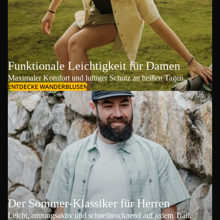
Funktionale Leichtigkeit für Damen
Maximaler Komfort und luftiger Schutz an heißen Tagen.
ENTDECKE WANDERBLUSEN
Der Sommer-Klassiker für Herren
Leicht, atmungsaktiv und schnelltrocknend auf jedem Trail.