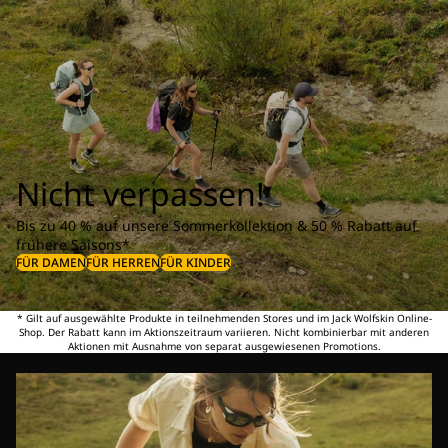
Nicht verpassen!
Bis zu 40 % auf unsere Sommerkollektion & 50 % Rabatt auf
frühere Saisons*
FÜR DAMEN
FÜR HERREN
FÜR KINDER
* Gilt auf ausgewählte Produkte in teilnehmenden Stores und im Jack Wolfskin Online-
Shop. Der Rabatt kann im Aktionszeitraum variieren. Nicht kombinierbar mit anderen
Aktionen mit Ausnahme von separat ausgewiesenen Promotions.