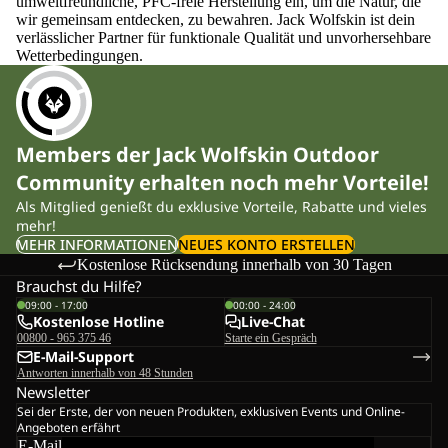
umweltfreundliche, PFC-freie Herstellung ein, um die Natur, die
wir gemeinsam entdecken, zu bewahren. Jack Wolfskin ist dein
verlässlicher Partner für funktionale Qualität und unvorhersehbare
Wetterbedingungen.
Members der Jack Wolfskin Outdoor
Community erhalten noch mehr Vorteile!
Als Mitglied genießt du exklusive Vorteile, Rabatte und vieles
mehr!
MEHR INFORMATIONEN
NEUES KONTO ERSTELLEN
Kostenlose Rücksendung innerhalb von 30 Tagen
Brauchst du Hilfe?
09:00 - 17:00
00:00 - 24:00
Kostenlose Hotline
Live-Chat
00800 - 965 375 46
Starte ein Gespräch
E-Mail-Support
Antworten innerhalb von 48 Stunden
Newsletter
Sei der Erste, der von neuen Produkten, exklusiven Events und Online-
Angeboten erfährt
E-Mail