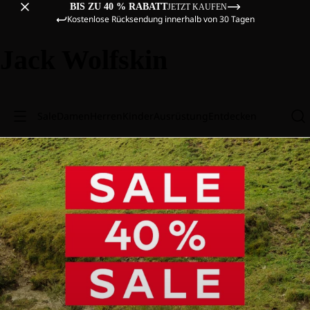
BIS ZU 40 % RABATT
JETZT KAUFEN
Kostenlose Rücksendung innerhalb von 30 Tagen
Jack Wolfskin
Sale
Damen
Herren
Kinder
Ausrüstung
Entdecken