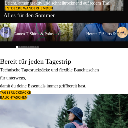
Leicht, atmungsaktiv und schnelltrocknend auf jedem Trail.
ENTDECKE WANDERHEMDEN
Alles für den Sommer
Damen T-Shirts & Polos
Herren T-Shirts & Polos
Damen T-Shirts & Polos
Herren T-Shirts & Polos
Bereit für jeden Tagestrip
Technische Tagesrucksäcke und flexible Bauchtaschen
für unterwegs,
damit du deine Essentials immer griffbereit hast.
TAGESRUCKSÄCKE
BAUCHTASCHEN