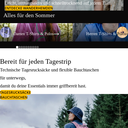
Leicht, atmungsaktiv und schnelltrocknend auf jedem Trail.
ENTDECKE WANDERHEMDEN
Alles für den Sommer
Damen T-Shirts & Polos
Herren T-Shirts & Polos
Damen T-Shirts & Polos
Herren T-Shirts & Polos
Bereit für jeden Tagestrip
Technische Tagesrucksäcke und flexible Bauchtaschen
für unterwegs,
damit du deine Essentials immer griffbereit hast.
TAGESRUCKSÄCKE
BAUCHTASCHEN