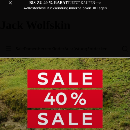
BIS ZU 40 % RABATT
JETZT KAUFEN
Kostenlose Rücksendung innerhalb von 30 Tagen
Jack Wolfskin
Sale
Damen
Herren
Kinder
Ausrüstung
Entdecken