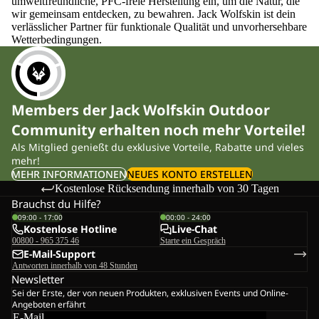
umweltfreundliche, PFC-freie Herstellung ein, um die Natur, die
wir gemeinsam entdecken, zu bewahren. Jack Wolfskin ist dein
verlässlicher Partner für funktionale Qualität und unvorhersehbare
Wetterbedingungen.
Members der Jack Wolfskin Outdoor
Community erhalten noch mehr Vorteile!
Als Mitglied genießt du exklusive Vorteile, Rabatte und vieles
mehr!
MEHR INFORMATIONEN
NEUES KONTO ERSTELLEN
Kostenlose Rücksendung innerhalb von 30 Tagen
Brauchst du Hilfe?
09:00 - 17:00
00:00 - 24:00
Kostenlose Hotline
Live-Chat
00800 - 965 375 46
Starte ein Gespräch
E-Mail-Support
Antworten innerhalb von 48 Stunden
Newsletter
Sei der Erste, der von neuen Produkten, exklusiven Events und Online-
Angeboten erfährt
E-Mail