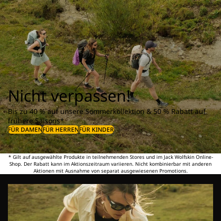
Nicht verpassen!
Bis zu 40 % auf unsere Sommerkollektion & 50 % Rabatt auf
frühere Saisons*
FÜR DAMEN
FÜR HERREN
FÜR KINDER
* Gilt auf ausgewählte Produkte in teilnehmenden Stores und im Jack Wolfskin Online-
Shop. Der Rabatt kann im Aktionszeitraum variieren. Nicht kombinierbar mit anderen
Aktionen mit Ausnahme von separat ausgewiesenen Promotions.