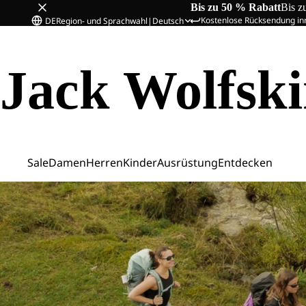
Bis zu 50 % Rabatt
Bis z
Kostenlose Rücksendung in
DE
Region- und Sprachwahl
|
Deutsch
Jack Wolfsk
Sale
Damen
Herren
Kinder
Ausrüstung
Entdecken