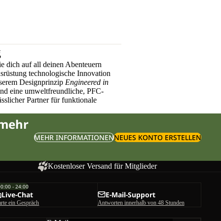
g
e dich auf all deinen Abenteuern
üstung technologische Innovation
nserem Designprinzip
Engineered in
und eine umweltfreundliche, PFC-
sslicher Partner für funktionale
 mehr
MEHR INFORMATIONEN
NEUES KONTO ERSTELLEN
Kostenloser Versand für Mitglieder
00:00 - 24:00
Live-Chat
E-Mail-Support
arte ein Gespräch
Antworten innerhalb von 48 Stunden