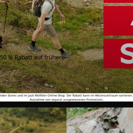
!
50 % Rabatt auf frühere
nden Stores und im Jack Wolfskin Online-Shop. Der Rabatt kann im Aktionszeitraum variieren
Ausnahme von separat ausgewiesenen Promotions.