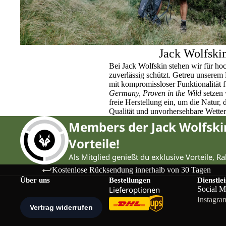
Jack Wolfski
Bei Jack Wolfskin stehen wir für ho
zuverlässig schützt. Getreu unser
mit kompromissloser Funktionalität 
Germany, Proven in the Wild
setzen 
freie Herstellung ein, um die Natur,
Qualität und unvorhersehbare Wette
Members der Jack Wolfsk
Vorteile!
Als Mitglied genießt du exklusive Vorteile, R
Kostenlose Rücksendung innerhalb von 30 Tagen
Über uns
Bestellungen
Dienstle
Lieferoptionen
Social M
Instagra