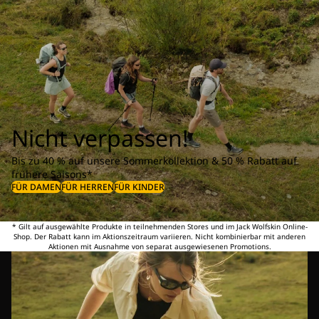
Nicht verpassen!
Bis zu 40 % auf unsere Sommerkollektion & 50 % Rabatt auf
frühere Saisons*
FÜR DAMEN
FÜR HERREN
FÜR KINDER
* Gilt auf ausgewählte Produkte in teilnehmenden Stores und im Jack Wolfskin Online-
Shop. Der Rabatt kann im Aktionszeitraum variieren. Nicht kombinierbar mit anderen
Aktionen mit Ausnahme von separat ausgewiesenen Promotions.