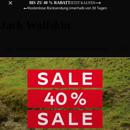
BIS ZU 40 % RABATT
JETZT KAUFEN
Kostenlose Rücksendung innerhalb von 30 Tagen
Jack Wolfskin
Sale
Damen
Herren
Kinder
Ausrüstung
Entdecken