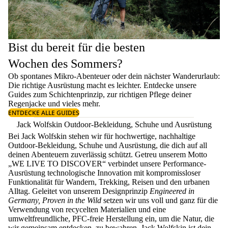
Bist du bereit für die besten
Wochen des Sommers?
Ob spontanes Mikro-Abenteuer oder dein nächster Wanderurlaub:
Die richtige Ausrüstung macht es leichter. Entdecke unsere
Guides zum
Schichtenprinzip
, zur richtigen
Pflege deiner
Regenjacke
und vieles mehr.
ENTDECKE ALLE GUIDES
Jack Wolfskin Outdoor-Bekleidung, Schuhe und Ausrüstung
Bei Jack Wolfskin stehen wir für hochwertige, nachhaltige
Outdoor-Bekleidung, Schuhe und Ausrüstung, die dich auf all
deinen Abenteuern zuverlässig schützt. Getreu unserem Motto
„WE LIVE TO DISCOVER“ verbindet unsere Performance-
Ausrüstung technologische Innovation mit kompromissloser
Funktionalität für Wandern, Trekking, Reisen und den urbanen
Alltag. Geleitet von unserem Designprinzip
Engineered in
Germany, Proven in the Wild
setzen wir uns voll und ganz für die
Verwendung von recycelten Materialien und eine
umweltfreundliche, PFC-freie Herstellung ein, um die Natur, die
wir gemeinsam entdecken, zu bewahren. Jack Wolfskin ist dein