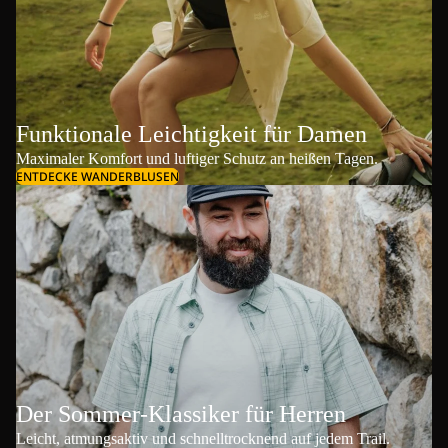
Funktionale Leichtigkeit für Damen
Maximaler Komfort und luftiger Schutz an heißen Tagen.
ENTDECKE WANDERBLUSEN
Der Sommer-Klassiker für Herren
Leicht, atmungsaktiv und schnelltrocknend auf jedem Trail.