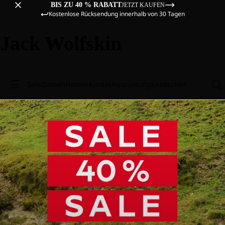
BIS ZU 40 % RABATT
JETZT KAUFEN
Kostenlose Rücksendung innerhalb von 30 Tagen
Jack Wolfskin
Sale
Damen
Herren
Kinder
Ausrüstung
Entdecken