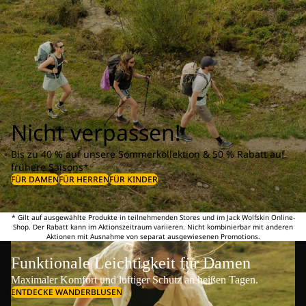
Nicht verpassen!
Bis zu 40 % auf unsere Sommerkollektion & 50 % Rabatt auf
frühere Saisons*
FÜR DAMEN
FÜR HERREN
FÜR KINDER
* Gilt auf ausgewählte Produkte in teilnehmenden Stores und im Jack Wolfskin Online-
Shop. Der Rabatt kann im Aktionszeitraum variieren. Nicht kombinierbar mit anderen
Aktionen mit Ausnahme von separat ausgewiesenen Promotions.
Funktionale Leichtigkeit für Damen
Maximaler Komfort und luftiger Schutz an heißen Tagen.
ENTDECKE WANDERBLUSEN