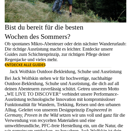
Bist du bereit für die besten
Wochen des Sommers?
Ob spontanes Mikro-Abenteuer oder dein nächster Wanderurlaub:
Die richtige Ausrüstung macht es leichter. Entdecke unsere
Guides zum
Schichtenprinzip
, zur richtigen
Pflege deiner
Regenjacke
und vieles mehr.
ENTDECKE ALLE GUIDES
Jack Wolfskin Outdoor-Bekleidung, Schuhe und Ausrüstung
Bei Jack Wolfskin stehen wir für hochwertige, nachhaltige
Outdoor-Bekleidung, Schuhe und Ausrüstung, die dich auf all
deinen Abenteuern zuverlässig schützt. Getreu unserem Motto
„WE LIVE TO DISCOVER“ verbindet unsere Performance-
Ausrüstung technologische Innovation mit kompromissloser
Funktionalität für Wandern, Trekking, Reisen und den urbanen
Alltag. Geleitet von unserem Designprinzip
Engineered in
Germany, Proven in the Wild
setzen wir uns voll und ganz für die
Verwendung von recycelten Materialien und eine
umweltfreundliche, PFC-freie Herstellung ein, um die Natur, die
wir gemeinsam entdecken, zu bewahren. Jack Wolfskin ist dein