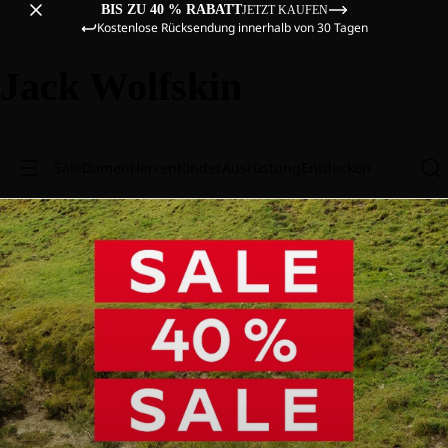
BIS ZU 40 % RABATT
JETZT KAUFEN
Kostenlose Rücksendung innerhalb von 30 Tagen
Jack Wolfskin
Sale
Damen
Herren
Kinder
Ausrüstung
Entdecken