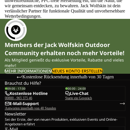
umweltfreundliche, PFC-freie Herstellung ein, um die Natur, die
wir gemeinsam entdecken, zu bewahren. Jack Wolfskin ist dein
verlässlicher Partner für funktionale Qualität und unvorhersehbare
Wetterbedingungen.
Members der Jack Wolfskin Outdoor
Community erhalten noch mehr Vorteile!
Als Mitglied genießt du exklusive Vorteile, Rabatte und vieles
mehr!
MEHR INFORMATIONEN
NEUES KONTO ERSTELLEN
Kostenlose Rücksendung innerhalb von 30 Tagen
Brauchst du Hilfe?
09:00 - 17:00
00:00 - 24:00
Kostenlose Hotline
Live-Chat
00800 - 965 375 46
Starte ein Gespräch
E-Mail-Support
Antworten innerhalb von 48 Stunden
Newsletter
Sei der Erste, der von neuen Produkten, exklusiven Events und Online-
Angeboten erfährt
E-Mail