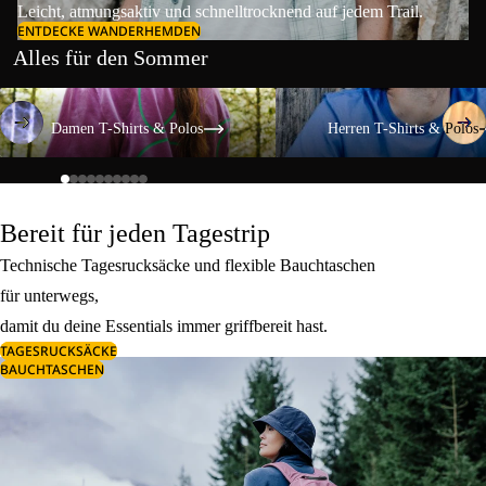
Leicht, atmungsaktiv und schnelltrocknend auf jedem Trail.
ENTDECKE WANDERHEMDEN
Alles für den Sommer
Damen T-Shirts & Polos
Herren T-Shirts & Polos
Damen T-Shirts & Polos
Herren T-Shirts & Polos
Bereit für jeden Tagestrip
Technische Tagesrucksäcke und flexible Bauchtaschen
für unterwegs,
damit du deine Essentials immer griffbereit hast.
TAGESRUCKSÄCKE
BAUCHTASCHEN