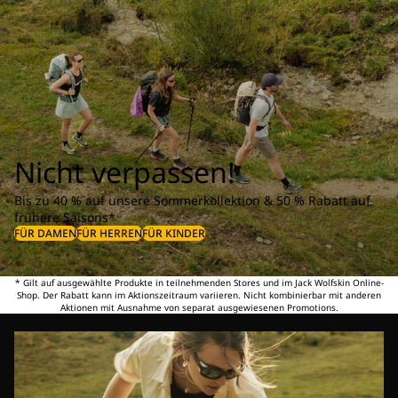
Nicht verpassen!
Bis zu 40 % auf unsere Sommerkollektion & 50 % Rabatt auf
frühere Saisons*
FÜR DAMEN
FÜR HERREN
FÜR KINDER
* Gilt auf ausgewählte Produkte in teilnehmenden Stores und im Jack Wolfskin Online-
Shop. Der Rabatt kann im Aktionszeitraum variieren. Nicht kombinierbar mit anderen
Aktionen mit Ausnahme von separat ausgewiesenen Promotions.