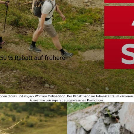
!
50 % Rabatt auf frühere
nden Stores und im Jack Wolfskin Online-Shop. Der Rabatt kann im Aktionszeitraum variieren
Ausnahme von separat ausgewiesenen Promotions.