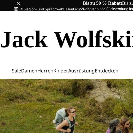
Bis zu 50 % Rabatt
Bis z
Kostenlose Rücksendung in
DE
Region- und Sprachwahl
|
Deutsch
Jack Wolfsk
Sale
Damen
Herren
Kinder
Ausrüstung
Entdecken