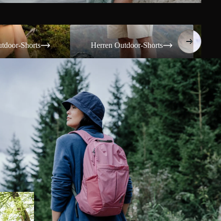
Shorts
Herren Outdoor-Shorts
Damen T
tdoor-Shorts
Herren Outdoor-Shorts
Da