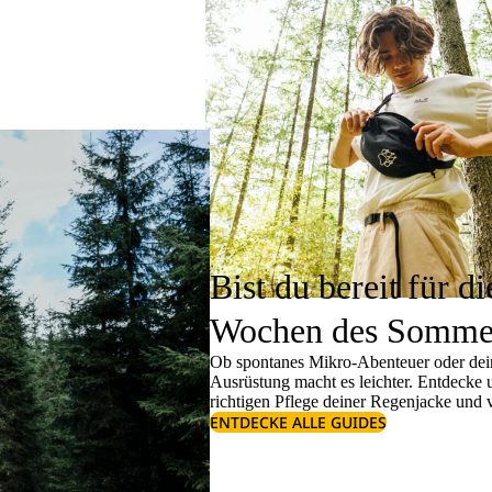
Bist du bereit für di
Wochen des Somme
Ob spontanes Mikro-Abenteuer oder dein
Ausrüstung macht es leichter. Entdecke
richtigen
Pflege deiner Regenjacke
und v
ENTDECKE ALLE GUIDES