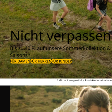
Nicht verpassen
Bis zu 40 % auf unsere Sommerkollektion & 
Saisons*
FÜR DAMEN
FÜR HERREN
FÜR KINDER
* Gilt auf ausgewählte Produkte in teilnehme