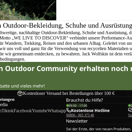
n Outdoor-Bekleidung, Schuhe und Ausrüstun
chwertige, nachhaltige Outdoor-Bekleidung, Schuhe und Ausrüstung, di
em Motto „WE LIVE TO DISCOVER“ verbindet unsere Performance-Ausr
für Wandern, Trekking, Reisen und den urbanen Alltag. Geleitet von u
wir uns voll und ganz für die Verwendung von recycelten Materialien 
 die wir gemeinsam entdecken, zu bewahren. Jack Wolfskin ist dein verlä
rbedingungen.
in Outdoor Community erhalten noch
abatte und vieles mehr!
Kostenloser Versand bei Bestellungen über 100 €
istungen
Brauchst du Hilfe?
edia
09:00 - 17:00
Kostenlose Hotline
m
Tiktok
Facebook
Youtube
Whatsapp
00800 - 965 375 46
St
Newsletter
Sei der Erste, der von neuen Produkten,