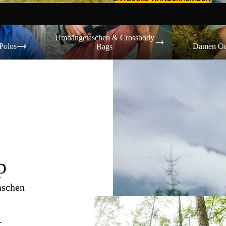
Umhängetaschen & Crossbody Bags
Damen Outdoor-
Umhängetaschen & Crossbody
Polos
Damen Ou
Bags
p
aschen
.