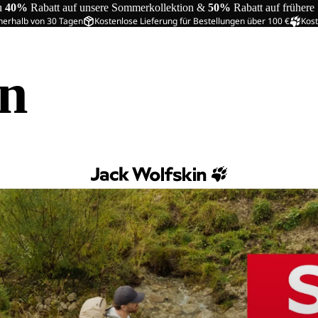
u
40%
Rabatt auf unsere Sommerkollektion &
50%
Rabatt auf frühere
nerhalb von 30 Tagen
Kostenlose Lieferung für Bestellungen über 100 €
Kost
in