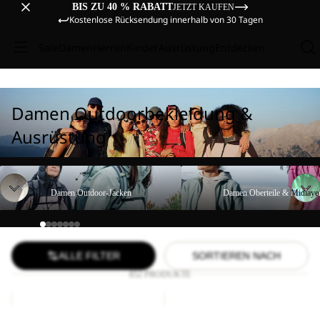
BIS ZU 40 % RABATT
JETZT KAUFEN
Kostenlose Rücksendung innerhalb von 30 Tagen
Sale
Damen
Herren
Kinder
Ausrüstung
Entdecken
Damen Outdoorbekleidung &
Ausrüstung
Damen Outdoor-Jacken
Damen Oberteile & Midlayer
Damen Outdoor-Jacken
Damen Oberteile & Midlaye
ALLE FILTER
SORTIEREN NACH
852 PRODUKTE
BIKE
COMPRESSION
HIGHVIS
CUBE