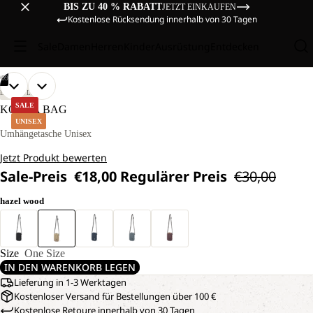
BIS ZU 40 % RABATT
JETZT EINKAUFEN
Kostenlose Rücksendung innerhalb von 30 Tagen
Sale
Damen
Herren
Kinder
Ausrüstung
Entdecken
/
09
BILD
BILD
BILD
BILD
BILD
BILD
BILD
BILD
BILD
LIFESTYLE
IM
IM
IM
IM
IM
IM
IM
IM
IM
SALE
KONYA BAG
VOLLBILD
VOLLBILD
VOLLBILD
VOLLBILD
VOLLBILD
VOLLBILD
VOLLBILD
VOLLBILD
VOLLBILD
UNISEX
ÖFFNEN
ÖFFNEN
ÖFFNEN
ÖFFNEN
ÖFFNEN
ÖFFNEN
ÖFFNEN
ÖFFNEN
ÖFFNEN
Umhängetasche Unisex
Jetzt Produkt bewerten
Sale-Preis
€18,00
Regulärer Preis
€30,00
hazel wood
Size
One Size
IN DEN WARENKORB LEGEN
Lieferung in 1-3 Werktagen
Kostenloser Versand für Bestellungen über 100 €
Kostenlose Retoure innerhalb von 30 Tagen