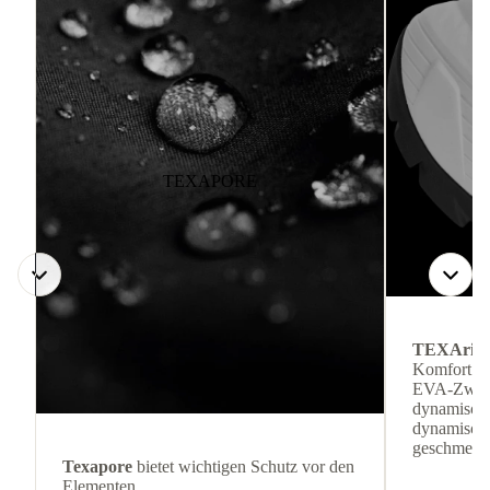
TEXAPORE
TEXArid
Komfort ge
EVA-Zwisc
dynamische
dynamisch
geschmeidi
Texapore
bietet wichtigen Schutz vor den
Elementen.