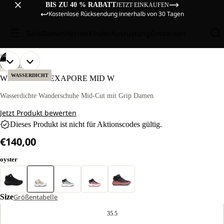
BIS ZU 40 % RABATT
JETZT EINKAUFEN
Kostenlose Rücksendung innerhalb von 30 Tagen
Sale
Damen
Herren
Kinder
Ausrüstung
Entdecken
/
04
BILD
BILD
BILD
BILD
WANDERN
IM
IM
IM
IM
WASSERDICHT
WILD HIKE TEXAPORE MID W
VOLLBILD
VOLLBILD
VOLLBILD
VOLLBILD
ÖFFNEN
ÖFFNEN
ÖFFNEN
ÖFFNEN
Wasserdichte Wanderschuhe Mid-Cut mit Grip Damen
Jetzt Produkt bewerten
Dieses Produkt ist nicht für Aktionscodes gültig.
€140,00
oyster
Size
Größentabelle
35.5