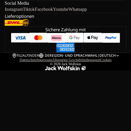
Social Media
Instagram
Tiktok
Facebook
Youtube
Whatsapp
Lieferoptionen
Sichere Zahlung mit
FILIALFINDER
DE
REGION- UND SPRACHWAHL
|
DEUTSCH
Datenschutz
Impressum
Allgemeine Geschäftsbedingungen
Cookies
© 2026
Jack Wolfskin