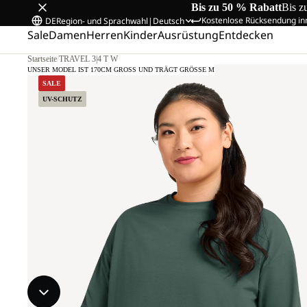
Bis zu 50 % Rabatt
Bis z
Kostenlose Rücksendung in
DE
Region- und Sprachwahl
|
Deutsch
Sale
Damen
Herren
Kinder
Ausrüstung
Entdecken
Startseite
/
TRAVEL 3|4 T W
UNSER MODEL IST 170CM GROSS UND TRÄGT GRÖSSE M
SALE
UV-SCHUTZ