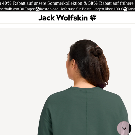
u
40%
Rabatt auf unsere Sommerkollektion &
50%
Rabatt auf frühere
nerhalb von 30 Tagen
Kostenlose Lieferung für Bestellungen über 100 €
Kost