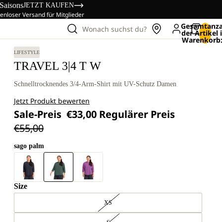
 Saisons
JETZT KAUFEN
enloser Versand für Mitglieder
Gesamtanza
Wonach suchst du?
der Artikel
Warenkorb:
LIFESTYLE
TRAVEL 3|4 T W
Schnelltrocknendes 3/4-Arm-Shirt mit UV-Schutz Damen
Jetzt Produkt bewerten
Sale-Preis
€33,00
Regulärer Preis
€55,00
sago palm
Size
XS