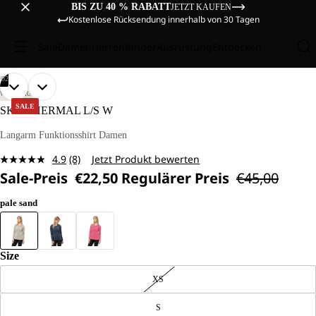
BIS ZU 40 % RABATT
JETZT KAUFEN
Kostenlose Rücksendung innerhalb von 30 Tagen
Sale
Damen
Herren
Kinder
Ausrüstung
Entdecken
/
02
BILD
BILD
UNSER
UNSER
WANDERN
MODEL
MODEL
IM
IM
SALE
SKY THERMAL L/S W
IST
IST
VOLLBILD
VOLLBILD
175
175
ÖFFNEN
ÖFFNEN
Langarm Funktionsshirt Damen
CM
CM
GROSS U
GROSS U
4.9
(8)
Jetzt Produkt bewerten
ND T
ND T
8
RÄGT G
RÄGT G
Sale-Preis
€22,50
Regulärer Preis
€45,00
Bewertungen
RÖSSE S.
RÖSSE S.
lesen.
Link
pale sand
auf
derselben
Seite.
Size
XS
S