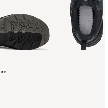
01
/
11