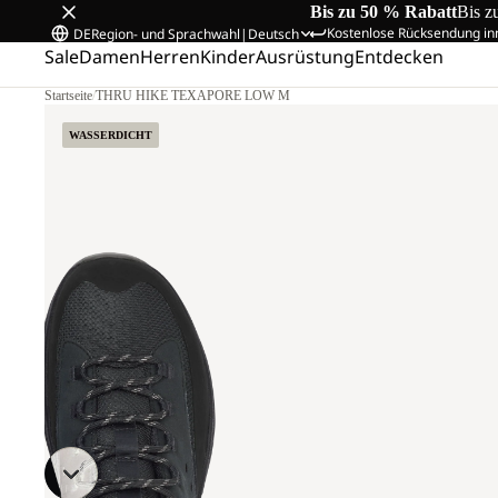
Bis zu 50 % Rabatt
Bis z
Kostenlose Rücksendung in
DE
Region- und Sprachwahl
|
Deutsch
Sale
Damen
Herren
Kinder
Ausrüstung
Entdecken
Startseite
/
THRU HIKE TEXAPORE LOW M
WASSERDICHT