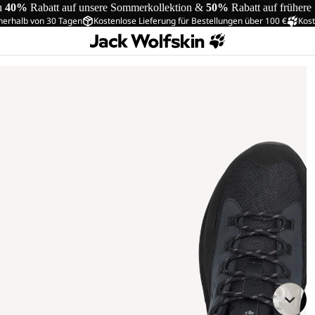
u
40%
Rabatt auf unsere Sommerkollektion &
50%
Rabatt auf frühere
nerhalb von 30 Tagen
Kostenlose Lieferung für Bestellungen über 100 €
Kost