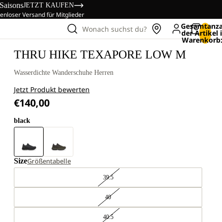
 Saisons
JETZT KAUFEN
enloser Versand für Mitglieder
Gesamtanza
Wonach suchst du?
der Artikel
Warenkorb:
THRU HIKE TEXAPORE LOW M
Wasserdichte Wanderschuhe Herren
Jetzt Produkt bewerten
€140,00
black
Size
Größentabelle
39.5
40
40.5