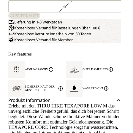
48
AUSVERKAUFT
Lieferung in 1-3 Werktagen
Kostenloser Versand für Bestellungen über 100 €
Kostenlose Retoure innerhalb von 30 Tagen
Kostenloser Versand für Member
Key features
ATMUNGSAKTIV
GUTE DÄMPFUNG
SICHERER HALT DER
WASSERDICHT
AUSSENSOHLE
Produkt Information
Erlebe mit den THRU HIKE TEXAPORE LOW M das
unvergleichliche Freiheitsgefühl, das dich bei jedem Schritt
begleitet. Diese Wanderschuhe für aktive Männer verbinden
robusten Komfort mit optimaler Geländeanpassung. Die
TEXAPORE CORE Technologie sorgt für wasserdichten,
winddichten und atmungsaktiven Schutz – ideal bei