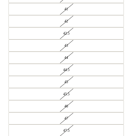
41
42
42.5
43
44
44.5
45
45.5
46
47
47.5