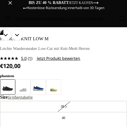
BIS ZU 40 % RABATT
JETZT KAUFEN
Kostenlose Rücksendung innerhalb von 30 Tagen
Sale
Damen
Herren
Kinder
Ausrüstung
Entdecken
/
02
BILD
BILD
PS TRAIL KNIT LOW M
IM
IM
VOLLBILD
VOLLBILD
Leichte Wandersneaker Low-Cut mit Knit-Mesh Herren
ÖFFNEN
ÖFFNEN
5.0
(1)
Jetzt Produkt bewerten
Bewertung
€120,00
lesen.
Link
auf
phantom
derselben
Seite.
Size
Größentabelle
39.5
40