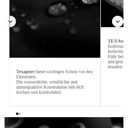
TEXAwa
Isolierung
Isoliermate
Füße bei k
und geschüt
draußen bl
Texapore
bietet wichtigen Schutz vor den
Elementen.
Die wasserdichte, winddichte und
atmungsaktive Konstruktion hält dich
trocken und komfortabel.