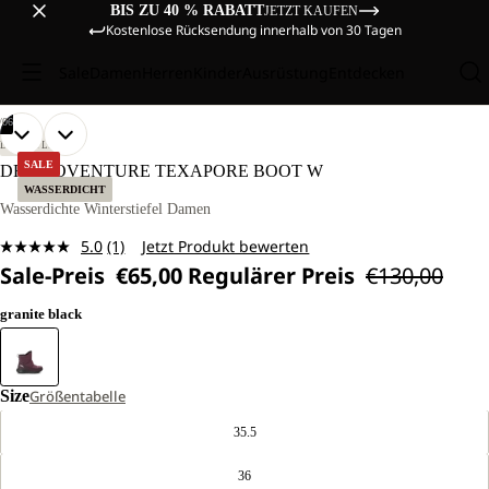
BIS ZU 40 % RABATT
JETZT KAUFEN
Kostenlose Rücksendung innerhalb von 30 Tagen
Sale
Damen
Herren
Kinder
Ausrüstung
Entdecken
/
06
BILD
BILD
BILD
BILD
BILD
BILD
LIFESTYLE
IM
IM
IM
IM
IM
IM
SALE
DROMOVENTURE TEXAPORE BOOT W
VOLLBILD
VOLLBILD
VOLLBILD
VOLLBILD
VOLLBILD
VOLLBILD
WASSERDICHT
ÖFFNEN
ÖFFNEN
ÖFFNEN
ÖFFNEN
ÖFFNEN
ÖFFNEN
Wasserdichte Winterstiefel Damen
5.0
(1)
Jetzt Produkt bewerten
Bewertung
Sale-Preis
€65,00
Regulärer Preis
€130,00
lesen.
Link
auf
granite black
derselben
Seite.
Size
Größentabelle
35.5
36