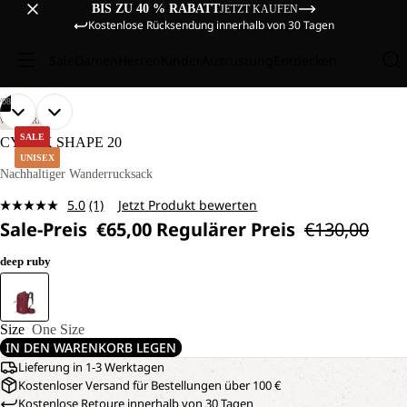
BIS ZU 40 % RABATT
JETZT KAUFEN
Kostenlose Rücksendung innerhalb von 30 Tagen
Sale
Damen
Herren
Kinder
Ausrüstung
Entdecken
/
08
BILD
BILD
BILD
BILD
BILD
BILD
BILD
BILD
WANDERN
IM
IM
IM
IM
IM
IM
IM
IM
SALE
CYROX SHAPE 20
VOLLBILD
VOLLBILD
VOLLBILD
VOLLBILD
VOLLBILD
VOLLBILD
VOLLBILD
VOLLBILD
UNISEX
ÖFFNEN
ÖFFNEN
ÖFFNEN
ÖFFNEN
ÖFFNEN
ÖFFNEN
ÖFFNEN
ÖFFNEN
Nachhaltiger Wanderrucksack
5.0
(1)
Jetzt Produkt bewerten
Bewertung
Sale-Preis
€65,00
Regulärer Preis
€130,00
lesen.
Link
auf
deep ruby
derselben
Seite.
Size
One Size
IN DEN WARENKORB LEGEN
Lieferung in 1-3 Werktagen
Kostenloser Versand für Bestellungen über 100 €
Kostenlose Retoure innerhalb von 30 Tagen