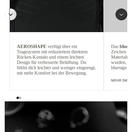
AEROSHAPE
verfügt über ein
Das
bluep
Tragesystem mit reduziertem direktem
Zeichen ke
Rücken-Kontakt und einem leichten
Materialien
Design für verbesserte Belüftung. Du
wurden, de
fühlst dich leichter und weniger eingeengt,
bluesign Kr
mit mehr Komfort bei der Bewegung.
MEHR INFO