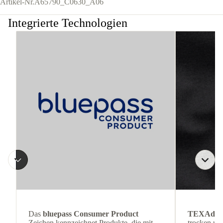
Artikel-Nr.
A65790_C0630_A06
Integrierte Technologien
Das
bluepass Consumer Product
TEXAdri
Zeichen kennzeichnet Produkte, die mit
trocken und