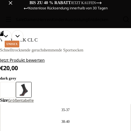
BIS ZU 40 % RABATT
JETZT KAUFEN
Kostenlose Rücksendung innerhalb von 30 Tagen
Sale
Damen
Herren
Kinder
Ausrüstung
Entdecken
/
04
BILD
BILD
BILD
BILD
VOJO SOCK CL C
IM
IM
IM
IM
UNISEX
VOLLBILD
VOLLBILD
VOLLBILD
VOLLBILD
Schnelltrocknende geruchshemmende Sportsocken
ÖFFNEN
ÖFFNEN
ÖFFNEN
ÖFFNEN
Jetzt Produkt bewerten
€20,00
dark grey
Size
Größentabelle
35-37
38-40