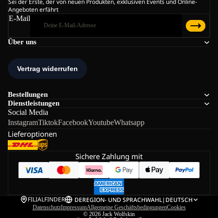
Sei der Erste, der von neuen Produkten, exklusiven Events und Online-
Angeboten erfährt
E-Mail
Über uns
Bestellungen
Dienstleistungen
Social Media
Instagram
Tiktok
Facebook
Youtube
Whatsapp
Lieferoptionen
Sichere Zahlung mit
FILIALFINDER
DE
REGION- UND SPRACHWAHL
|
DEUTSCH
Datenschutz
Impressum
Allgemeine Geschäftsbedingungen
Cookies
© 2026
Jack Wolfskin