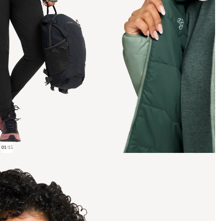
01
/
15