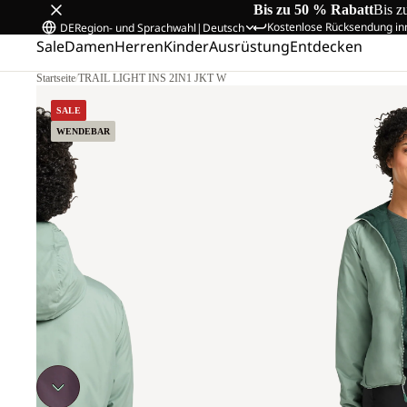
Bis zu 50 % Rabatt
Bis z
Kostenlose Rücksendung in
DE
Region- und Sprachwahl
|
Deutsch
Sale
Damen
Herren
Kinder
Ausrüstung
Entdecken
Startseite
/
TRAIL LIGHT INS 2IN1 JKT W
SALE
WENDEBAR