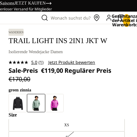
 Saisons
JETZT KAUFEN
enloser Versand für Mitglieder
Gesamtanza
Wonach suchst du?
der Artikel
Warenkorb:
WANDERN
TRAIL LIGHT INS 2IN1 JKT W
Isolierende Wendejacke Damen
5.0
(1)
Jetzt Produkt bewerten
Bewertung
Sale-Preis
€119,00
Regulärer Preis
lesen.
Link
€170,00
auf
derselben
Seite.
green zinnia
Size
XS