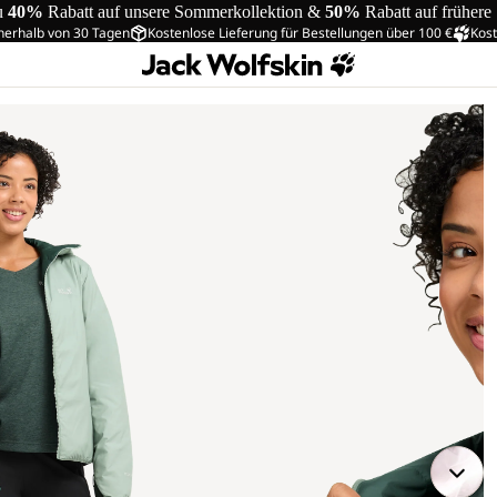
u
40%
Rabatt auf unsere Sommerkollektion &
50%
Rabatt auf frühere
nerhalb von 30 Tagen
Kostenlose Lieferung für Bestellungen über 100 €
Kost