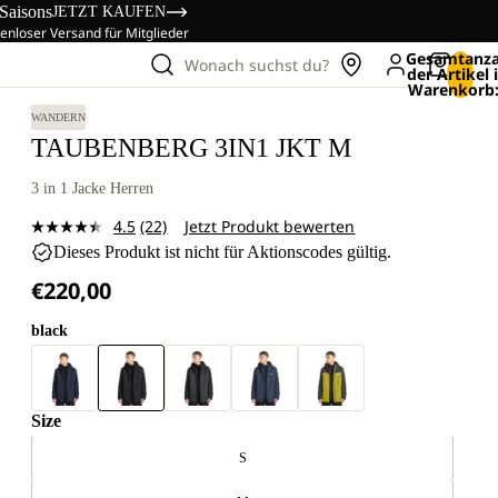
 Saisons
JETZT KAUFEN
enloser Versand für Mitglieder
Gesamtanza
Wonach suchst du?
der Artikel
Warenkorb:
WANDERN
TAUBENBERG 3IN1 JKT M
3 in 1 Jacke Herren
4.5
(22)
Jetzt Produkt bewerten
22
Dieses Produkt ist nicht für Aktionscodes gültig.
Bewertungen
lesen.
€220,00
Link
auf
derselben
black
Seite.
Size
S