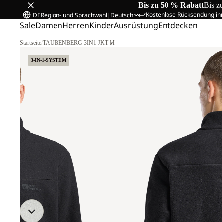
Bis zu 50 % Rabatt
Bis z
Kostenlose Rücksendung in
DE
Region- und Sprachwahl
|
Deutsch
Sale
Damen
Herren
Kinder
Ausrüstung
Entdecken
Startseite
/
TAUBENBERG 3IN1 JKT M
3-IN-1-SYSTEM