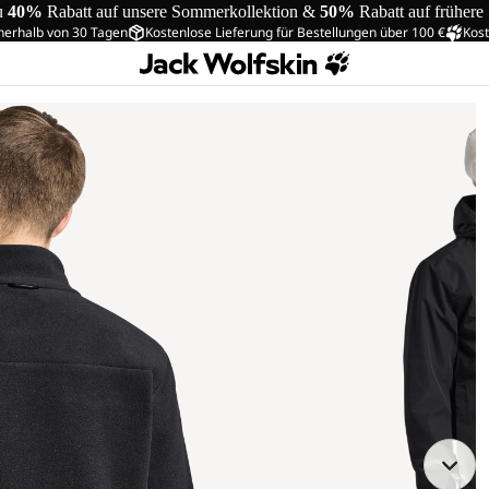
u
40%
Rabatt auf unsere Sommerkollektion &
50%
Rabatt auf frühere
nerhalb von 30 Tagen
Kostenlose Lieferung für Bestellungen über 100 €
Kost