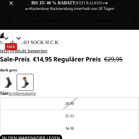
BIS ZU 40 % RABATT
JETZT KAUFEN
Kostenlose Rücksendung innerhalb von 30 Tagen
Sale
Damen
Herren
Kinder
Ausrüstung
Entdecken
/
02
BILD
BILD
SKI MERINO SOCK H C K
IM
IM
SALE
Jetzt Produkt bewerten
VOLLBILD
VOLLBILD
Sale-Preis
€14,95
Regulärer Preis
€29,95
ÖFFNEN
ÖFFNEN
dark grey
Size
Größentabelle
28-30
31-33
34-36
IN DEN WARENKORB LEGEN