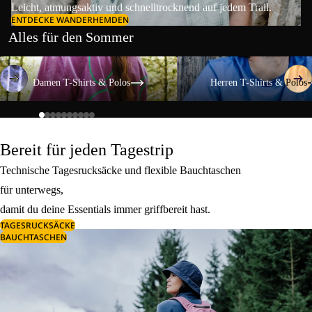
Leicht, atmungsaktiv und schnelltrocknend auf jedem Trail.
ENTDECKE WANDERHEMDEN
Alles für den Sommer
Damen T-Shirts & Polos
Herren T-Shirts & Polos
Damen T-Shirts & Polos
Herren T-Shirts & Polos
Bereit für jeden Tagestrip
Technische Tagesrucksäcke und flexible Bauchtaschen
für unterwegs,
damit du deine Essentials immer griffbereit hast.
TAGESRUCKSÄCKE
BAUCHTASCHEN