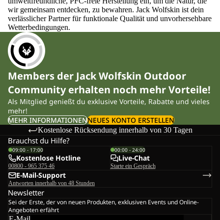
umweltfreundliche, PFC-freie Herstellung ein, um die Natur, die
wir gemeinsam entdecken, zu bewahren. Jack Wolfskin ist dein
verlässlicher Partner für funktionale Qualität und unvorhersehbare
Wetterbedingungen.
Members der Jack Wolfskin Outdoor
Community erhalten noch mehr Vorteile!
Als Mitglied genießt du exklusive Vorteile, Rabatte und vieles
mehr!
MEHR INFORMATIONEN
NEUES KONTO ERSTELLEN
Kostenlose Rücksendung innerhalb von 30 Tagen
Brauchst du Hilfe?
09:00 - 17:00
00:00 - 24:00
Kostenlose Hotline
Live-Chat
00800 - 965 375 46
Starte ein Gespräch
E-Mail-Support
Antworten innerhalb von 48 Stunden
Newsletter
Sei der Erste, der von neuen Produkten, exklusiven Events und Online-
Angeboten erfährt
E-Mail