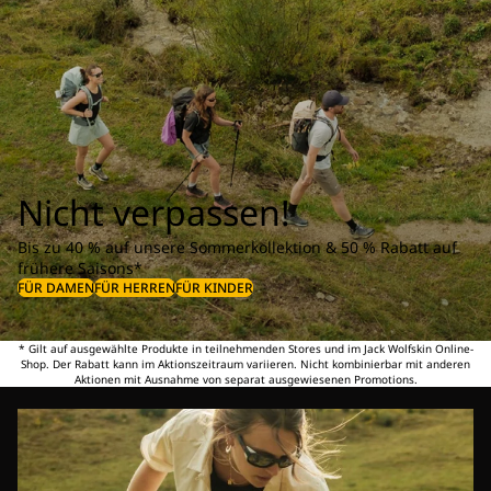
Nicht verpassen!
Bis zu 40 % auf unsere Sommerkollektion & 50 % Rabatt auf
frühere Saisons*
FÜR DAMEN
FÜR HERREN
FÜR KINDER
* Gilt auf ausgewählte Produkte in teilnehmenden Stores und im Jack Wolfskin Online-
Shop. Der Rabatt kann im Aktionszeitraum variieren. Nicht kombinierbar mit anderen
Aktionen mit Ausnahme von separat ausgewiesenen Promotions.