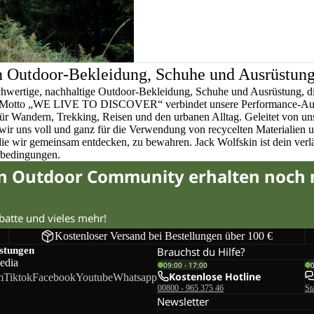
n Outdoor-Bekleidung, Schuhe und Ausrüstun
chwertige, nachhaltige Outdoor-Bekleidung, Schuhe und Ausrüstung, di
em Motto „WE LIVE TO DISCOVER“ verbindet unsere Performance-Ausr
für Wandern, Trekking, Reisen und den urbanen Alltag. Geleitet von u
wir uns voll und ganz für die Verwendung von recycelten Materialien 
 die wir gemeinsam entdecken, zu bewahren. Jack Wolfskin ist dein verlä
rbedingungen.
in Outdoor Community erhalten noch
abatte und vieles mehr!
Kostenloser Versand bei Bestellungen über 100 €
istungen
Brauchst du Hilfe?
edia
09:00 - 17:00
Kostenlose Hotline
m
Tiktok
Facebook
Youtube
Whatsapp
00800 - 965 375 46
St
Newsletter