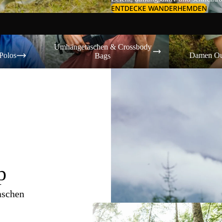
ENTDECKE WANDERHEMDEN
Umhängetaschen & Crossbody Bags
Damen Outdoor-
Umhängetaschen & Crossbody
Polos
Damen Ou
Bags
p
aschen