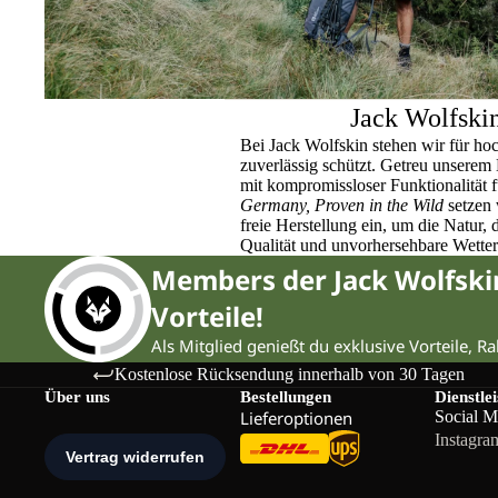
Jack Wolfski
Bei Jack Wolfskin stehen wir für ho
zuverlässig schützt. Getreu unser
mit kompromissloser Funktionalität 
Germany, Proven in the Wild
setzen 
freie Herstellung ein, um die Natur,
Qualität und unvorhersehbare Wette
Members der Jack Wolfsk
Vorteile!
Als Mitglied genießt du exklusive Vorteile, R
Kostenlose Rücksendung innerhalb von 30 Tagen
Über uns
Bestellungen
Dienstle
Lieferoptionen
Social M
Instagra