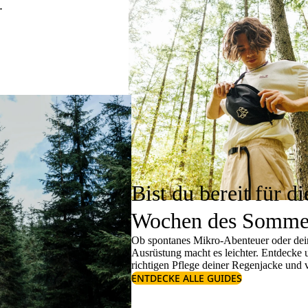
.
Bist du bereit für di
Wochen des Somme
Ob spontanes Mikro-Abenteuer oder dein
Ausrüstung macht es leichter. Entdecke
richtigen
Pflege deiner Regenjacke
und v
ENTDECKE ALLE GUIDES