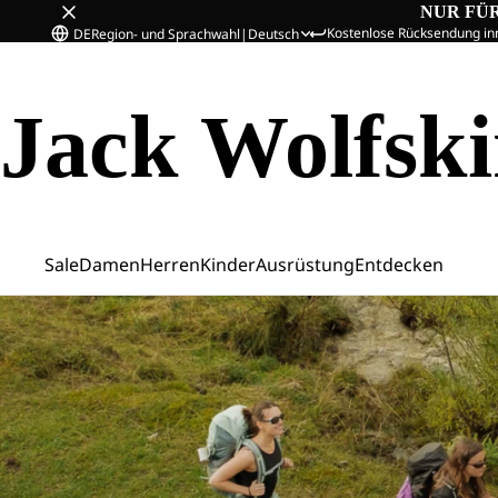
NUR FÜ
Kostenlose Rücksendung in
DE
Region- und Sprachwahl
|
Deutsch
Jack Wolfsk
Sale
Damen
Herren
Kinder
Ausrüstung
Entdecken