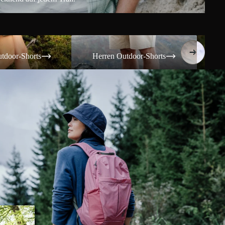
Shorts
Herren Outdoor-Shorts
Damen T
tdoor-Shorts
Herren Outdoor-Shorts
Da