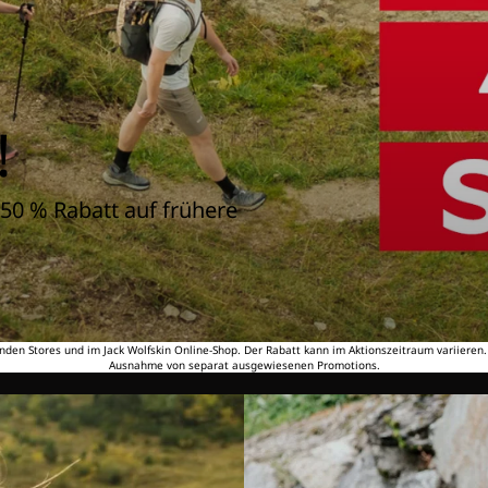
!
50 % Rabatt auf frühere
nden Stores und im Jack Wolfskin Online-Shop. Der Rabatt kann im Aktionszeitraum variieren
Ausnahme von separat ausgewiesenen Promotions.