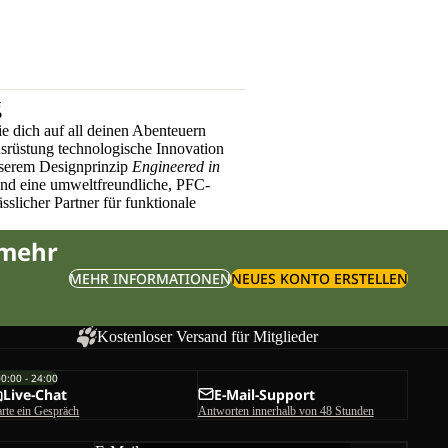
g
e dich auf all deinen Abenteuern
üstung technologische Innovation
nserem Designprinzip
Engineered in
und eine umweltfreundliche, PFC-
sslicher Partner für funktionale
 mehr
MEHR INFORMATIONEN
NEUES KONTO ERSTELLEN
Kostenloser Versand für Mitglieder
00:00 - 24:00
Live-Chat
E-Mail-Support
arte ein Gespräch
Antworten innerhalb von 48 Stunden