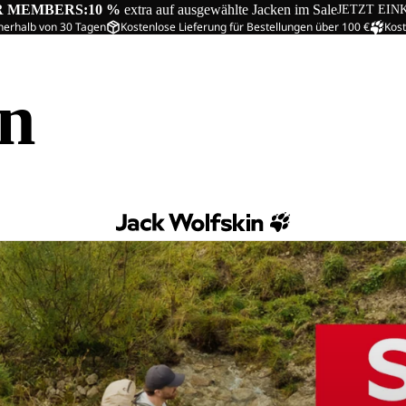
R MEMBERS:
10 %
extra auf ausgewählte Jacken im Sale
JETZT EIN
nerhalb von 30 Tagen
Kostenlose Lieferung für Bestellungen über 100 €
Kost
in