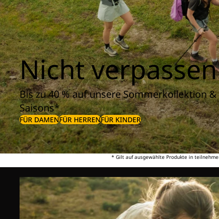
Nicht verpassen
Bis zu 40 % auf unsere Sommerkollektion & 
Saisons*
FÜR DAMEN
FÜR HERREN
FÜR KINDER
* Gilt auf ausgewählte Produkte in teilnehme