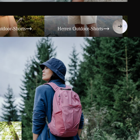
Shorts
Herren Outdoor-Shorts
Damen T
tdoor-Shorts
Herren Outdoor-Shorts
Da