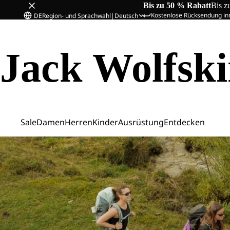
Bis zu 50 % Rabatt
Bis z
Kostenlose Rücksendung in
DE
Region- und Sprachwahl
|
Deutsch
Jack Wolfsk
Sale
Damen
Herren
Kinder
Ausrüstung
Entdecken