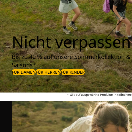
Nicht verpassen
Bis zu 40 % auf unsere Sommerkollektion & 
Saisons*
FÜR DAMEN
FÜR HERREN
FÜR KINDER
* Gilt auf ausgewählte Produkte in teilnehme