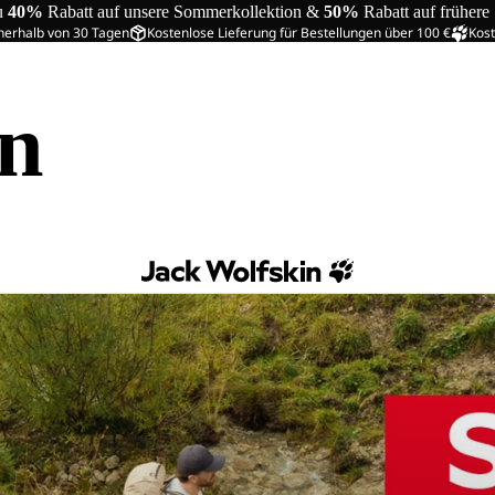
u
40%
Rabatt auf unsere Sommerkollektion &
50%
Rabatt auf frühere
nerhalb von 30 Tagen
Kostenlose Lieferung für Bestellungen über 100 €
Kost
in