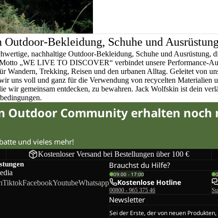
n Outdoor-Bekleidung, Schuhe und Ausrüstun
chwertige, nachhaltige Outdoor-Bekleidung, Schuhe und Ausrüstung, di
em Motto „WE LIVE TO DISCOVER“ verbindet unsere Performance-Ausr
für Wandern, Trekking, Reisen und den urbanen Alltag. Geleitet von u
wir uns voll und ganz für die Verwendung von recycelten Materialien 
 die wir gemeinsam entdecken, zu bewahren. Jack Wolfskin ist dein verlä
rbedingungen.
in Outdoor Community erhalten noch
abatte und vieles mehr!
Kostenloser Versand bei Bestellungen über 100 €
istungen
Brauchst du Hilfe?
edia
09:00 - 17:00
Kostenlose Hotline
m
Tiktok
Facebook
Youtube
Whatsapp
00800 - 965 375 46
St
Newsletter
Sei der Erste, der von neuen Produkten,