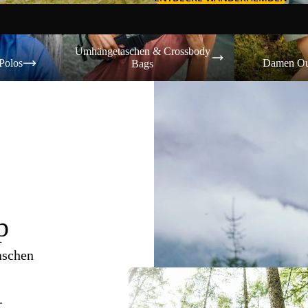
Umhängetaschen & Crossbody Bags
Damen Outdoor-
Umhängetaschen & Crossbody
Polos
Damen Ou
Bags
p
aschen
.