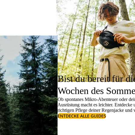
Bist du bereit für di
Wochen des Somme
Ob spontanes Mikro-Abenteuer oder dein
Ausrüstung macht es leichter. Entdecke
richtigen
Pflege deiner Regenjacke
und v
ENTDECKE ALLE GUIDES