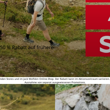
!
50 % Rabatt auf frühere
nden Stores und im Jack Wolfskin Online-Shop. Der Rabatt kann im Aktionszeitraum variieren
Ausnahme von separat ausgewiesenen Promotions.