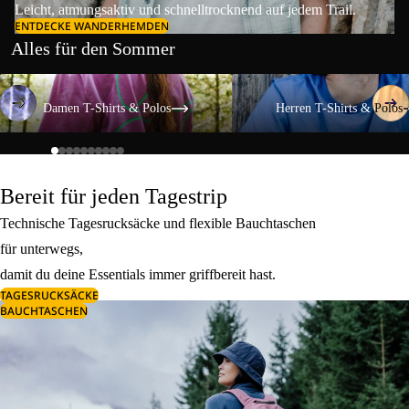
Leicht, atmungsaktiv und schnelltrocknend auf jedem Trail.
ENTDECKE WANDERHEMDEN
Alles für den Sommer
Damen T-Shirts & Polos
Herren T-Shirts & Polos
Damen T-Shirts & Polos
Herren T-Shirts & Polos
Bereit für jeden Tagestrip
Technische Tagesrucksäcke und flexible Bauchtaschen
für unterwegs,
damit du deine Essentials immer griffbereit hast.
TAGESRUCKSÄCKE
BAUCHTASCHEN