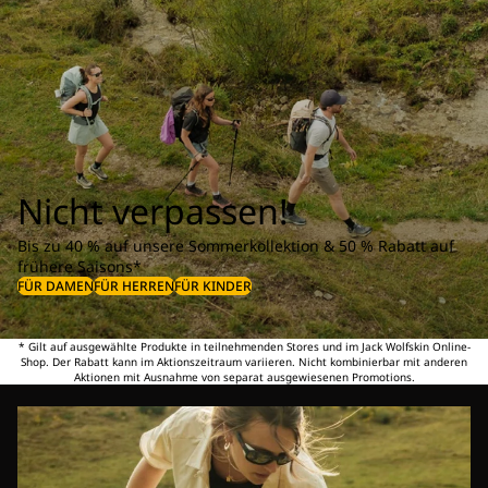
Nicht verpassen!
Bis zu 40 % auf unsere Sommerkollektion & 50 % Rabatt auf
frühere Saisons*
FÜR DAMEN
FÜR HERREN
FÜR KINDER
* Gilt auf ausgewählte Produkte in teilnehmenden Stores und im Jack Wolfskin Online-
Shop. Der Rabatt kann im Aktionszeitraum variieren. Nicht kombinierbar mit anderen
Aktionen mit Ausnahme von separat ausgewiesenen Promotions.