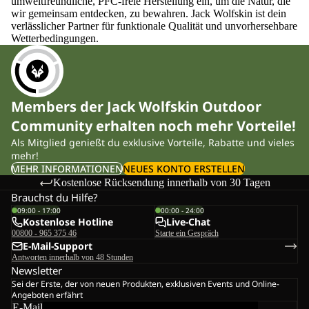
umweltfreundliche, PFC-freie Herstellung ein, um die Natur, die
wir gemeinsam entdecken, zu bewahren. Jack Wolfskin ist dein
verlässlicher Partner für funktionale Qualität und unvorhersehbare
Wetterbedingungen.
Members der Jack Wolfskin Outdoor
Community erhalten noch mehr Vorteile!
Als Mitglied genießt du exklusive Vorteile, Rabatte und vieles
mehr!
MEHR INFORMATIONEN
NEUES KONTO ERSTELLEN
Kostenlose Rücksendung innerhalb von 30 Tagen
Brauchst du Hilfe?
09:00 - 17:00
00:00 - 24:00
Kostenlose Hotline
Live-Chat
00800 - 965 375 46
Starte ein Gespräch
E-Mail-Support
Antworten innerhalb von 48 Stunden
Newsletter
Sei der Erste, der von neuen Produkten, exklusiven Events und Online-
Angeboten erfährt
E-Mail