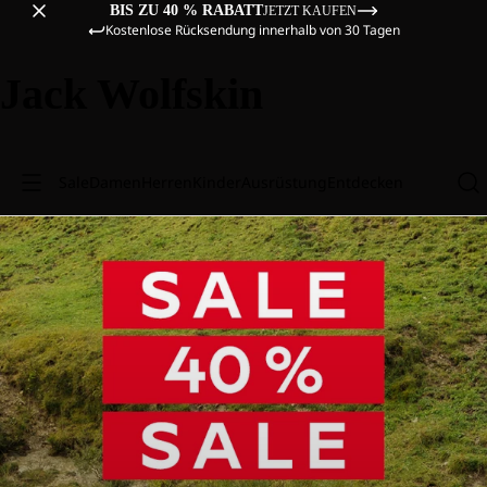
BIS ZU 40 % RABATT
JETZT KAUFEN
Kostenlose Rücksendung innerhalb von 30 Tagen
Jack Wolfskin
Sale
Damen
Herren
Kinder
Ausrüstung
Entdecken