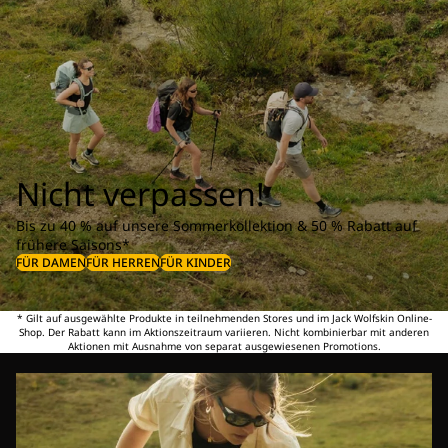
Nicht verpassen!
Bis zu 40 % auf unsere Sommerkollektion & 50 % Rabatt auf
frühere Saisons*
FÜR DAMEN
FÜR HERREN
FÜR KINDER
* Gilt auf ausgewählte Produkte in teilnehmenden Stores und im Jack Wolfskin Online-
Shop. Der Rabatt kann im Aktionszeitraum variieren. Nicht kombinierbar mit anderen
Aktionen mit Ausnahme von separat ausgewiesenen Promotions.