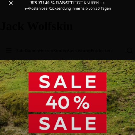
BIS ZU 40 % RABATT
JETZT KAUFEN
Kostenlose Rücksendung innerhalb von 30 Tagen
Jack Wolfskin
Sale
Damen
Herren
Kinder
Ausrüstung
Entdecken