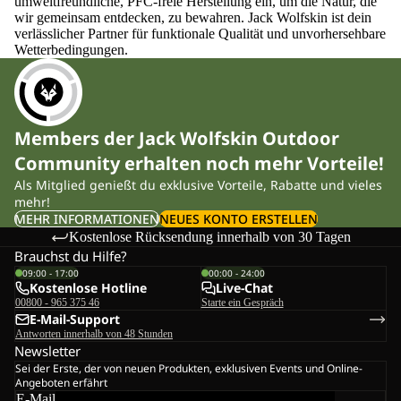
umweltfreundliche, PFC-freie Herstellung ein, um die Natur, die
wir gemeinsam entdecken, zu bewahren. Jack Wolfskin ist dein
verlässlicher Partner für funktionale Qualität und unvorhersehbare
Wetterbedingungen.
Members der Jack Wolfskin Outdoor
Community erhalten noch mehr Vorteile!
Als Mitglied genießt du exklusive Vorteile, Rabatte und vieles
mehr!
MEHR INFORMATIONEN
NEUES KONTO ERSTELLEN
Kostenlose Rücksendung innerhalb von 30 Tagen
Brauchst du Hilfe?
09:00 - 17:00
00:00 - 24:00
Kostenlose Hotline
Live-Chat
00800 - 965 375 46
Starte ein Gespräch
E-Mail-Support
Antworten innerhalb von 48 Stunden
Newsletter
Sei der Erste, der von neuen Produkten, exklusiven Events und Online-
Angeboten erfährt
E-Mail