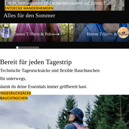
Leicht, atmungsaktiv und schnelltrocknend auf jedem Trail.
ENTDECKE WANDERHEMDEN
Alles für den Sommer
Damen T-Shirts & Polos
Herren T-Shirts & Polos
Damen T-Shirts & Polos
Herren T-Shirts & Polos
Bereit für jeden Tagestrip
Technische Tagesrucksäcke und flexible Bauchtaschen
für unterwegs,
damit du deine Essentials immer griffbereit hast.
TAGESRUCKSÄCKE
BAUCHTASCHEN