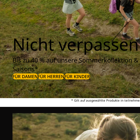
Nicht verpassen
Bis zu 40 % auf unsere Sommerkollektion & 
Saisons*
FÜR DAMEN
FÜR HERREN
FÜR KINDER
* Gilt auf ausgewählte Produkte in teilnehme