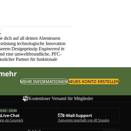
g
e dich auf all deinen Abenteuern
üstung technologische Innovation
nserem Designprinzip
Engineered in
und eine umweltfreundliche, PFC-
sslicher Partner für funktionale
 mehr
MEHR INFORMATIONEN
NEUES KONTO ERSTELLEN
Kostenloser Versand für Mitglieder
00:00 - 24:00
Live-Chat
E-Mail-Support
arte ein Gespräch
Antworten innerhalb von 48 Stunden