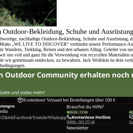
n Outdoor-Bekleidung, Schuhe und Ausrüstun
chwertige, nachhaltige Outdoor-Bekleidung, Schuhe und Ausrüstung, di
em Motto „WE LIVE TO DISCOVER“ verbindet unsere Performance-Ausr
für Wandern, Trekking, Reisen und den urbanen Alltag. Geleitet von u
wir uns voll und ganz für die Verwendung von recycelten Materialien 
 die wir gemeinsam entdecken, zu bewahren. Jack Wolfskin ist dein verlä
rbedingungen.
in Outdoor Community erhalten noch
abatte und vieles mehr!
Kostenloser Versand bei Bestellungen über 100 €
istungen
Brauchst du Hilfe?
edia
09:00 - 17:00
Kostenlose Hotline
m
Tiktok
Facebook
Youtube
Whatsapp
00800 - 965 375 46
St
Newsletter