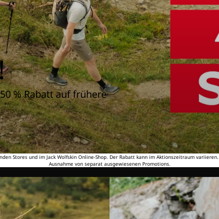
!
50 % Rabatt auf frühere
nden Stores und im Jack Wolfskin Online-Shop. Der Rabatt kann im Aktionszeitraum variieren
Ausnahme von separat ausgewiesenen Promotions.