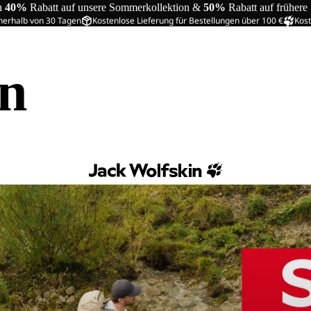
u
40%
Rabatt auf unsere Sommerkollektion &
50%
Rabatt auf frühere
nerhalb von 30 Tagen
Kostenlose Lieferung für Bestellungen über 100 €
Kost
in