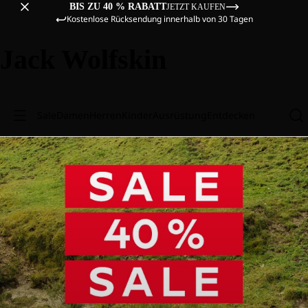
BIS ZU 40 % RABATT
JETZT KAUFEN
Kostenlose Rücksendung innerhalb von 30 Tagen
Jack Wolfskin
Sale
Damen
Herren
Kinder
Ausrüstung
Entdecken