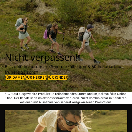
Nicht verpassen!
Bis zu 40 % auf unsere Sommerkollektion & 50 % Rabatt auf
frühere Saisons*
FÜR DAMEN
FÜR HERREN
FÜR KINDER
* Gilt auf ausgewählte Produkte in teilnehmenden Stores und im Jack Wolfskin Online-
Shop. Der Rabatt kann im Aktionszeitraum variieren. Nicht kombinierbar mit anderen
Aktionen mit Ausnahme von separat ausgewiesenen Promotions.