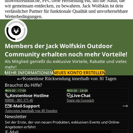
umweltfreundliche, PFC-freie Herstellung ein, um die Natur, die
wir gemeinsam entdecken, zu bewahren. Jack Wolfskin ist dein
verlässlicher Partner für funktionale Qualität und unvorhersehbare
Wetterbedingungen.
Members der Jack Wolfskin Outdoor
Community erhalten noch mehr Vorteile!
Als Mitglied genießt du exklusive Vorteile, Rabatte und vieles
mehr!
MEHR INFORMATIONEN
NEUES KONTO ERSTELLEN
Kostenlose Rücksendung innerhalb von 30 Tagen
Brauchst du Hilfe?
09:00 - 17:00
00:00 - 24:00
Kostenlose Hotline
Live-Chat
00800 - 965 375 46
Starte ein Gespräch
E-Mail-Support
Antworten innerhalb von 48 Stunden
Newsletter
Sei der Erste, der von neuen Produkten, exklusiven Events und Online-
Angeboten erfährt
E-Mail