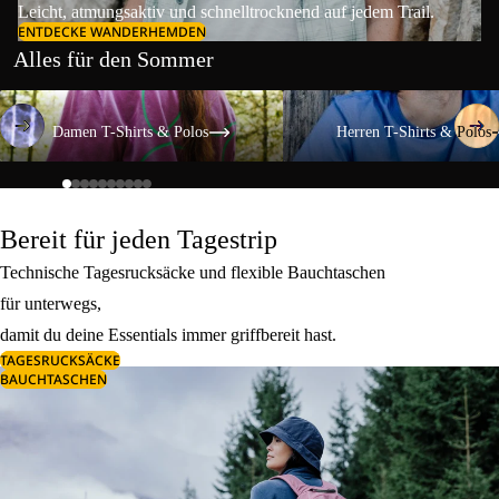
Leicht, atmungsaktiv und schnelltrocknend auf jedem Trail.
ENTDECKE WANDERHEMDEN
Alles für den Sommer
Damen T-Shirts & Polos
Herren T-Shirts & Polos
Damen T-Shirts & Polos
Herren T-Shirts & Polos
Bereit für jeden Tagestrip
Technische Tagesrucksäcke und flexible Bauchtaschen
für unterwegs,
damit du deine Essentials immer griffbereit hast.
TAGESRUCKSÄCKE
BAUCHTASCHEN