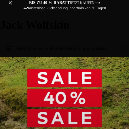
BIS ZU 40 % RABATT
JETZT KAUFEN
Kostenlose Rücksendung innerhalb von 30 Tagen
Jack Wolfskin
Sale
Damen
Herren
Kinder
Ausrüstung
Entdecken