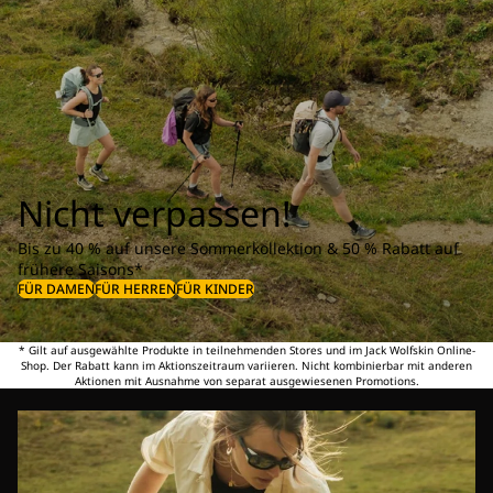
Nicht verpassen!
Bis zu 40 % auf unsere Sommerkollektion & 50 % Rabatt auf
frühere Saisons*
FÜR DAMEN
FÜR HERREN
FÜR KINDER
* Gilt auf ausgewählte Produkte in teilnehmenden Stores und im Jack Wolfskin Online-
Shop. Der Rabatt kann im Aktionszeitraum variieren. Nicht kombinierbar mit anderen
Aktionen mit Ausnahme von separat ausgewiesenen Promotions.