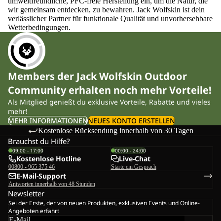
umweltfreundliche, PFC-freie Herstellung ein, um die Natur, die
wir gemeinsam entdecken, zu bewahren. Jack Wolfskin ist dein
verlässlicher Partner für funktionale Qualität und unvorhersehbare
Wetterbedingungen.
Members der Jack Wolfskin Outdoor
Community erhalten noch mehr Vorteile!
Als Mitglied genießt du exklusive Vorteile, Rabatte und vieles
mehr!
MEHR INFORMATIONEN
NEUES KONTO ERSTELLEN
Kostenlose Rücksendung innerhalb von 30 Tagen
Brauchst du Hilfe?
09:00 - 17:00
00:00 - 24:00
Kostenlose Hotline
Live-Chat
00800 - 965 375 46
Starte ein Gespräch
E-Mail-Support
Antworten innerhalb von 48 Stunden
Newsletter
Sei der Erste, der von neuen Produkten, exklusiven Events und Online-
Angeboten erfährt
E-Mail