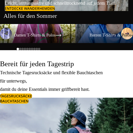
Leicht, atmungsaktiv und schnelltrocknend auf jedem Trail.
ENTDECKE WANDERHEMDEN
Alles für den Sommer
Damen T-Shirts & Polos
Herren T-Shirts & Polos
Damen T-Shirts & Polos
Herren T-Shirts & Polos
Bereit für jeden Tagestrip
Technische Tagesrucksäcke und flexible Bauchtaschen
für unterwegs,
damit du deine Essentials immer griffbereit hast.
TAGESRUCKSÄCKE
BAUCHTASCHEN