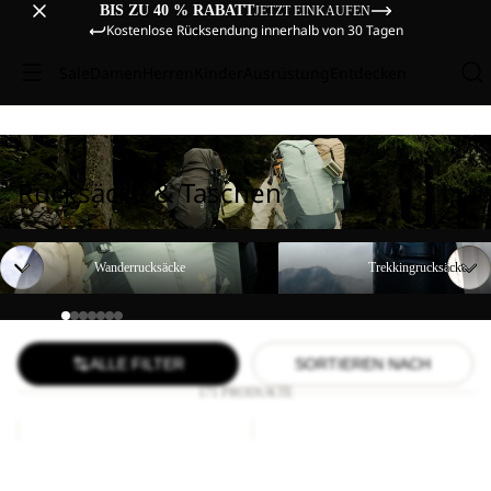
BIS ZU 40 % RABATT
JETZT EINKAUFEN
Kostenlose Rücksendung innerhalb von 30 Tagen
Sale
Damen
Herren
Kinder
Ausrüstung
Entdecken
Rucksäcke & Taschen
Wanderrucksäcke
Trekkingrucksäcke
Wanderrucksäcke
Trekkingrucksäcke
ALLE FILTER
SORTIEREN NACH
171 PRODUKTE
LYALL
YUMA
18
Sale
Sale
LYALL
YUMA 18