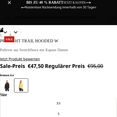
BIS ZU 40 % RABATT
JETZT KAUFEN
Kostenlose Rücksendung innerhalb von 30 Tagen
Sale
Damen
Herren
Kinder
Ausrüstung
Entdecken
/
06
BILD
BILD
BILD
BILD
BILD
BILD
UNSER
UNSER
WANDERN
MODEL
MODEL
IM
IM
IM
IM
IM
IM
SALE
PRELIGHT TRAIL HOODED W
IST
IST
VOLLBILD
VOLLBILD
VOLLBILD
VOLLBILD
VOLLBILD
VOLLBILD
170CM
170CM
ÖFFNEN
ÖFFNEN
ÖFFNEN
ÖFFNEN
ÖFFNEN
ÖFFNEN
Pullover aus Stretchfleece mit Kapuze Damen
GROSS U
GROSS U
ND T
ND T
Jetzt Produkt bewerten
RÄGT G
RÄGT G
RÖSSE M.
RÖSSE M.
Sale-Preis
€47,50
Regulärer Preis
€95,00
lemon ice
Size
XS
S