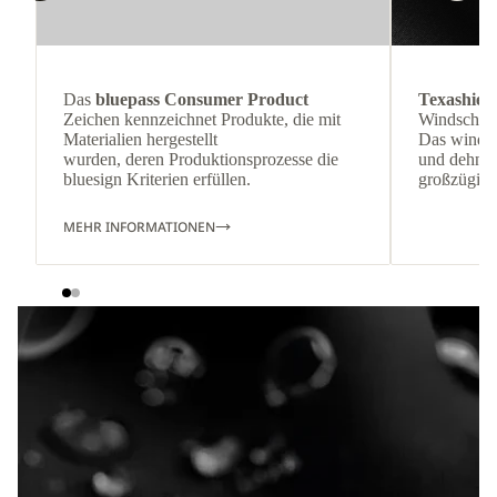
Das
bluepass Consumer Product
Texashiel
Zeichen kennzeichnet Produkte, die mit
Windschutz
Materialien hergestellt
Das winda
wurden, deren Produktionsprozesse die
und dehnbar
bluesign Kriterien erfüllen.
großzügige
MEHR INFORMATIONEN