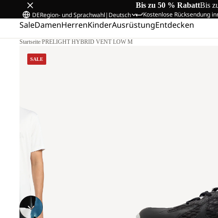
Bis zu 50 % Rabatt
Bis z
Kostenlose Rücksendung in
DE
Region- und Sprachwahl
|
Deutsch
Sale
Damen
Herren
Kinder
Ausrüstung
Entdecken
Startseite
/
PRELIGHT HYBRID VENT LOW M
SALE