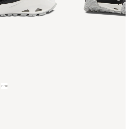
01
/
10