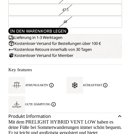
47.5
48
IN DEN WARENKORB LEGEN
Lieferung in 1-3 Werktagen
Kostenloser Versand für Bestellungen über 100 €
Kostenlose Retoure innerhalb von 30 Tagen
Kostenloser Versand für Member
Key features
ATMUNGSAKTIV
KÜHLEFFEKT
GUTE DÄMPFUNG
Produkt Information
Mit dem PRELIGHT HYBRID VENT LOW haben es
deine Füße bei Sommerwanderungen immer schön bequem.
Er ist leicht und großzügig gepolstert und bietet