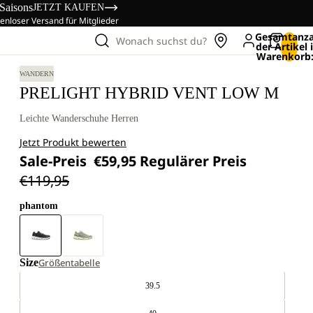
 Saisons
JETZT KAUFEN
enloser Versand für Mitglieder
Gesamtanza
Wonach suchst du?
der Artikel
Warenkorb:
WANDERN
PRELIGHT HYBRID VENT LOW M
Leichte Wanderschuhe Herren
Jetzt Produkt bewerten
Sale-Preis
€59,95
Regulärer Preis
€119,95
phantom
Size
Größentabelle
39.5