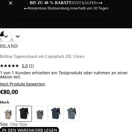
BIS ZU 40 % RABATT
JETZT KAUFEN
Kostenlose Rücksendung innerhalb von 30 Tagen
Sale
Damen
Herren
Kinder
Ausrüstung
Entdecken
/
11
BILD
BILD
BILD
BILD
BILD
BILD
BILD
BILD
BILD
BILD
BILD
LIFESTYLE
IM
IM
IM
IM
IM
IM
IM
IM
IM
IM
IM
ISLAND
VOLLBILD
VOLLBILD
VOLLBILD
VOLLBILD
VOLLBILD
VOLLBILD
VOLLBILD
VOLLBILD
VOLLBILD
VOLLBILD
VOLLBILD
ÖFFNEN
ÖFFNEN
ÖFFNEN
ÖFFNEN
ÖFFNEN
ÖFFNEN
ÖFFNEN
ÖFFNEN
ÖFFNEN
ÖFFNEN
ÖFFNEN
Rolltop Tagesrucksack mit Laptopfach 20L Unisex
5.0
(1)
Bewertung
1 von 1 Kunden erhielten ein Testprodukt oder nahmen an einer
lesen.
Aktion teil.
Link
auf
Jetzt Produkt bewerten
derselben
€80,00
Seite.
black
Size
One Size
IN DEN WARENKORB LEGEN