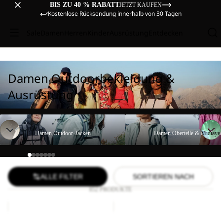
BIS ZU 40 % RABATT
JETZT KAUFEN
Kostenlose Rücksendung innerhalb von 30 Tagen
Sale
Damen
Herren
Kinder
Ausrüstung
Entdecken
Damen Outdoorbekleidung &
Ausrüstung
Damen Outdoor-Jacken
Damen Oberteile & Midlayer
Damen Outdoor-Jacken
Damen Oberteile & Midlaye
ALLE FILTER
SORTIEREN NACH
852 PRODUKTE
BIKE
COMPRESSION
HIGHVIS
CUBE