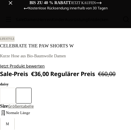
BIS ZU 40 % RABATT
JETZT KAUFEN
Kostenlose Rücksendung innerhalb von 30 Tagen
Sale
Damen
Herren
Kinder
Ausrüstung
Entdecken
LIFESTYLE
CELEBRATE THE PAW SHORTS W
Kurze Hose aus Bio-Baumwolle Damen
Jetzt Produkt bewerten
Sale-Preis
€36,00
Regulärer Preis
€60,00
daisy
Size
Größentabelle
Normale Länge
M